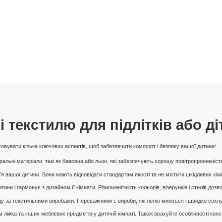
і текстилю для підлітків або д
аховувати кілька ключових аспектів, щоб забезпечити комфорт і безпеку вашої дитини:
альні матеріали, такі як бавовна або льон, які забезпечують хорошу повітропроникність 
'я вашої дитини. Вони мають відповідати стандартам якості та не містити шкідливих хім
ини і гармонує з дизайном її кімнати. Різноманітність кольорів, візерунків і стилів доз
яду за текстильними виробами. Переважними є вироби, які легко миються і швидко сохн
 ліжка та інших меблевих предметів у дитячій кімнаті. Також врахуйте особливості конс