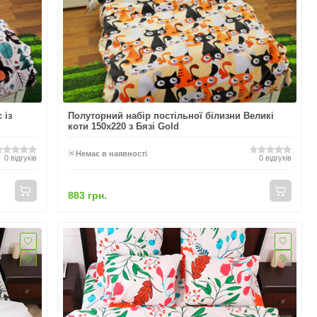
 із
Полуторний набір постільної білизни Великі
коти 150x220 з Бязі Gold
Немає в наявності
0
відгуків
0
відгуків
883 грн.