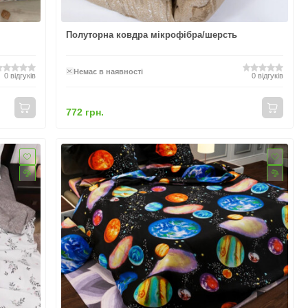
Полуторна ковдра мікрофібра/шерсть
Немає в наявності
0
відгуків
0
відгуків
772 грн.