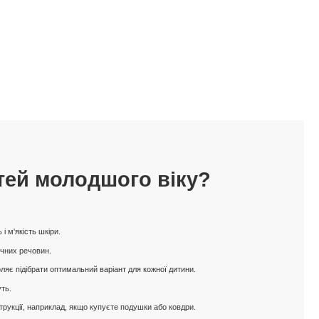
ітей молодшого віку?
і м'якість шкіри.
ічних речовин.
воляє підібрати оптимальний варіант для кожної дитини.
уть.
трукції, наприклад, якщо купуєте подушки або ковдри.