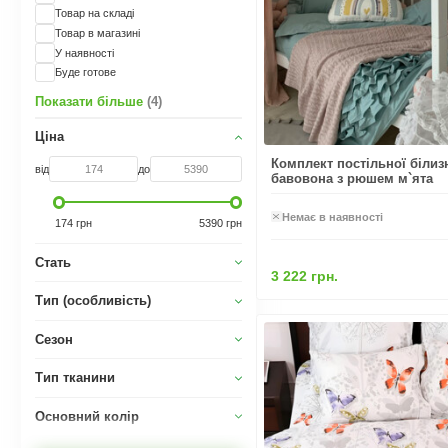
Товар на складі
Товар в магазині
У наявності
Буде готове
Показати більше
(4)
Ціна
Комплект постільної білиз
від
до
бавовона з рюшем м`ята
Немає в наявності
174 грн
5390 грн
Стать
3 222 грн.
Тип (особливість)
Сезон
Тип тканини
Основний колір