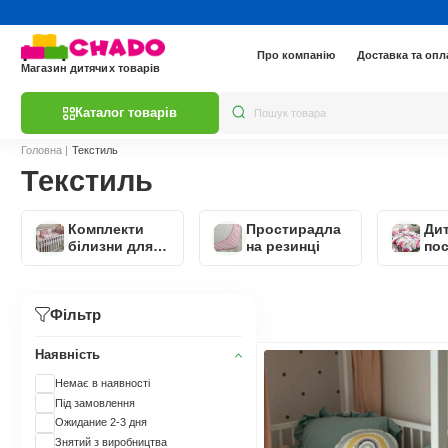
Про компанію
Доставка та опл
Магазин дитячих товарів
Каталог товарів
Головна
|
Текстиль
Текстиль
Комплекти
Простирадла
Ди
білизни для
на резинці
пос
новонароджених
біл
Фільтр
Наявність
Немає в наявності
Під замовлення
Ожидание 2-3 дня
Знятий з виробництва