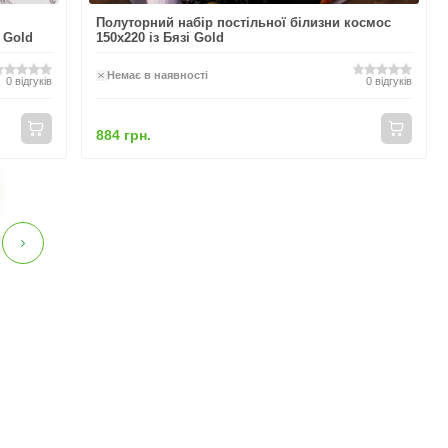
Полуторний набір постільної білизни космос
 Gold
150x220 із Бязі Gold
Немає в наявності
0
відгуків
0
відгуків
884 грн.