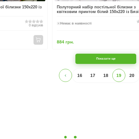
ї білизни 150x220 із
Полуторний набір постільної білизни з
квітковим принтом білий 150x220 із Бязі
Немає в наявності
0
відгуків
884 грн.
Показати ще
16
17
18
19
20