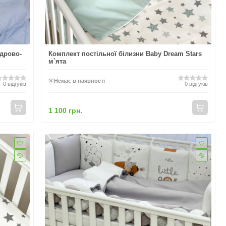
удрово-
Комплект постільної білизни Baby Dream Stars
м`ята
Немає в наявності
0
відгуків
0
відгуків
1 100 грн.