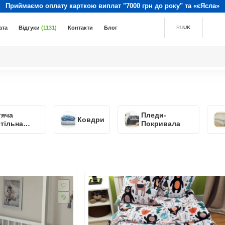
Приймаємо оплату карткою виплат "7000 грн до року" та «єЯсла»
ата
Відгуки
(1131)
Контакти
Блог
RU
UK
тяча
Пледи-
Ковдри
тільна
Покривала
изна