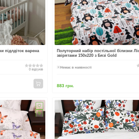
ни підлдіток варена
Полуторний набір постільної білизни Ліс
звірятами 150x220 з Бязі Gold
Немає в наявності
0
відгуків
883 грн.