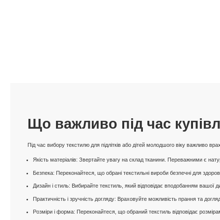
Що важливо під час купівл
Під час вибору текстилю для підлітків або дітей молодшого віку важливо вр
Якість матеріалів: Звертайте увагу на склад тканини. Переважними є натур
Безпека: Переконайтеся, що обрані текстильні вироби безпечні для здоров
Дизайн і стиль: Вибирайте текстиль, який відповідає вподобанням вашої дит
Практичність і зручність догляду: Враховуйте можливість прання та догл
Розміри і форма: Переконайтеся, що обраний текстиль відповідає розмірам