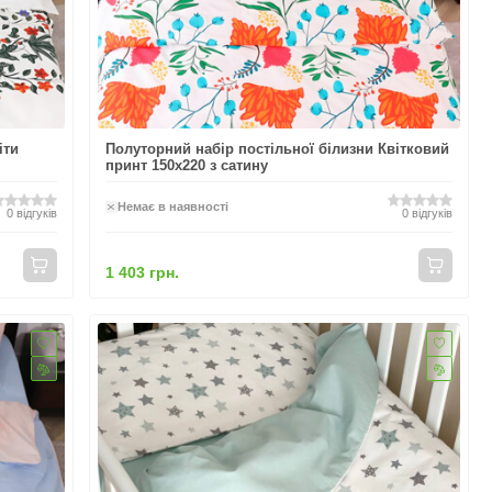
іти
Полуторний набір постільної білизни Квітковий
принт 150x220 з сатину
Немає в наявності
0
відгуків
0
відгуків
1 403 грн.