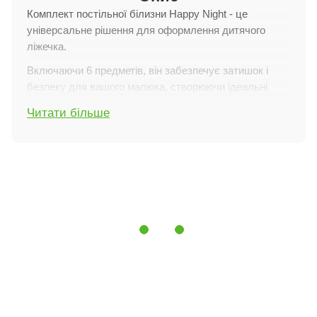
Комплект постільної білизни Happy Night - це
універсальне рішення для оформлення дитячого
ліжечка.
Включаючи 6 предметів, він забезпечує затишок і
безпеку для вашого малюка, створюючи ідеальні
умови для комфортного сну.
Читати більше
Особливості характеристик
Комплектація:
У комплект входить 6 предметів:
бортики, ковдра, подушка, підковдра, наволочка і
простирадло на резинці. Всі необхідні елементи для
повноцінного облаштування дитячого ліжечка
включені в набір.
Матеріал:
Підковдра, наволочка і простирадло
виготовлені з натурального бавовняного попліну. Цей
матеріал вирізняється високою міцністю, м'якістю і
гіпоалергенними властивостями, що робить його
безпечним і приємним для ніжної шкіри малюка.