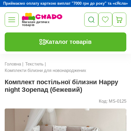
Приймаємо оплату карткою виплат "7000 грн до року" та «єЯсла»
Магазин дитячих
товарів
Каталог товарів
Головна
|
Текстиль
|
Комплекти білизни для новонароджених
Комплект постільної білизни Happy
night Зорепад (бежевий)
Код: MS-0125