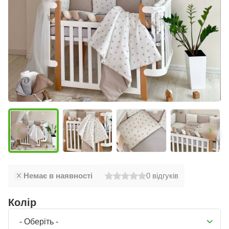
Немає в наявності
0
відгуків
Колір
- Оберіть -