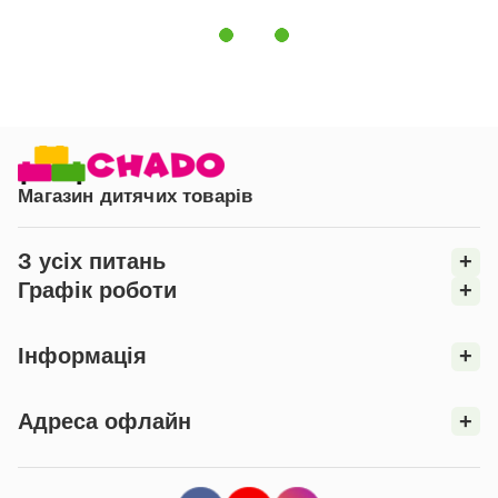
уникаючи потрапляння прямих сонячних променів,
щоб зберегти колір і якість тканин.
Прасувати комплект рекомендується за
середнього температурного режиму.
Комплект постільної білизни Happy Night - це
ідеальне рішення для створення затишного і
безпечного простору для сну вашого малюка.
Магазин дитячих товарів
З усіх питань
+
Графік роботи
+
Інформація
+
Адреса офлайн
+