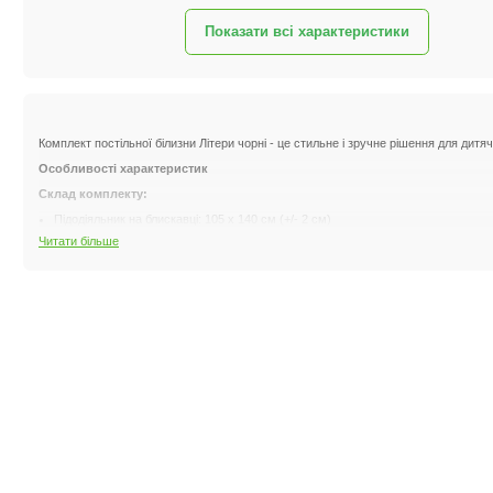
Показати всі характеристики
Комплект постільної білизни Літери чорні - це стильне і зручне рішення для дитяч
Особливості характеристик
Склад комплекту:
Підодіяльник на блискавці: 105 х 140 см (+/- 2 см)
Наволочка: 50 х 70 см (+/- 2 см)
Читати більше
Простирадло на гумці: 80 х 160 см (+/- 2 см)
Особливості простирадла:
Простирадло на резинці ідеально повторює форму 
Упаковка:
Прозора захисна поліетиленова упаковка.
Догляд:
Прати в автоматичній пральній машині за температури до 40 градусів.
Використовувати пральний порошок для кольорової білизни, без відбілювальн
Режим віджимання: до 800 обертів.
Сушити в розкладеному вигляді.
Цей комплект постільної білизни поєднує в собі стильний дизайн і практичність,