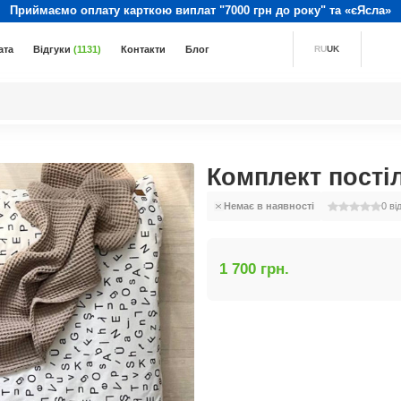
Приймаємо оплату карткою виплат "7000 грн до року" та «єЯсла»
ата
Відгуки
(1131)
Контакти
Блог
RU
UK
Комплект постіл
Немає в наявності
0
ві
1 700 грн.