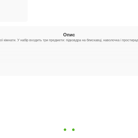
Опис
ої кімнати. У набір входить три предмети: підковдра на блискавці, наволочка і простирад
матраца, що забезпечує щільне прилягання і комфорт.
их засобів.
 що робить його ідеальним вибором для дитячої кімнати.