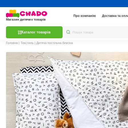
Про компанію
Доставка та опл
Магазин дитячих товарів
Каталог товарів
Головна
|
Текстиль
|
Дитяча постільна білизна