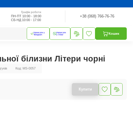
Графік роботи
+38 (068) 766-76-76
ПН-ПТ 10:00 - 18:00
СБ-НД 10:00 - 17:00
Написати у
Написати
Кошик
Telegram
у Viber
ьної білизни Літери чорні
дгуків
Код: MS-0057
Купити