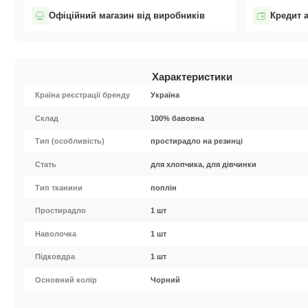
Офіційний магазин від виробників
Кредит 
Характеристики
Країна реєстрації бренду
Україна
Cклад
100% бавовна
Тип (особливість)
простирадло на резинці
Стать
для хлопчика, для дівчинки
Тип тканини
поплін
Простирадло
1 шт
Наволочка
1 шт
Підковдра
1 шт
Основний колір
Чорний