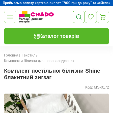
Приймаємо оплату карткою виплат "7000 грн до року" та «єЯсла»
Магазин дитячих
товарів
Каталог товарів
Головна
|
Текстиль
|
Комплекти білизни для новонароджених
Комплект постільної білизни Shine
блакитний зигзаг
Код: MS-0172