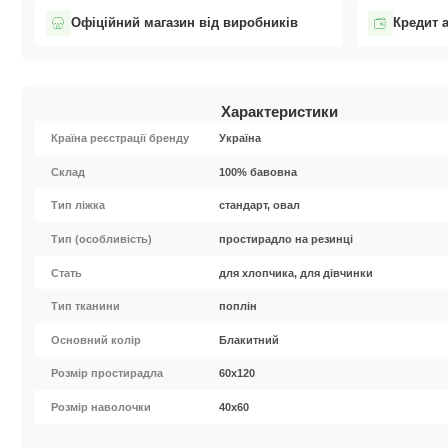
Офіційний магазин від виробників
Кредит 
Характеристики
Країна реєстрації бренду
Україна
Cклад
100% бавовна
Тип ліжка
стандарт, овал
Тип (особливість)
простирадло на резинці
Стать
для хлопчика, для дівчинки
Тип тканини
поплін
Основний колір
Блакитний
Розмір простирадла
60х120
Розмір наволочки
40х60