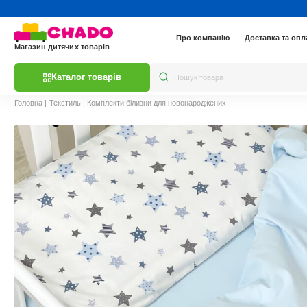
Про компанію
Доставка та опл
Магазин дитячих товарів
Каталог товарів
Головна
|
Текстиль
|
Комплекти білизни для новонароджених