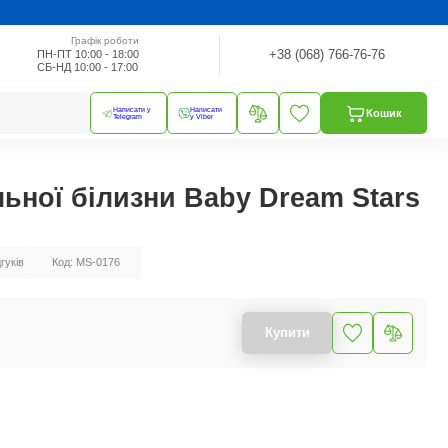
Графік роботи
+38 (068) 766-76-76
ПН-ПТ 10:00 - 18:00
СБ-НД 10:00 - 17:00
Написати у
Написати
Кошик
Telegram
у Viber
льної білизни Baby Dream Stars
дгуків
Код: MS-0176
Купити