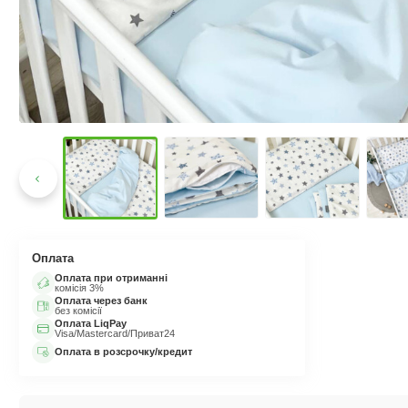
Оплата
Оплата при отриманні
комісія 3%
Оплата через банк
без комісії
Оплата LiqPay
Visa/Mastercard/Приват24
Оплата в розсрочку/кредит