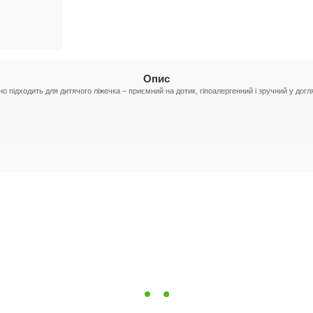
Опис
о підходить для дитячого ліжечка – приємний на дотик, гіпоалергенний і зручний у догля
40×60 см (+/-2 см),
Простирадло на гумці —
120×60 см (+/-2 см)
о сну. Ідеальний вибір для батьків, які цінують якість і комфорт.