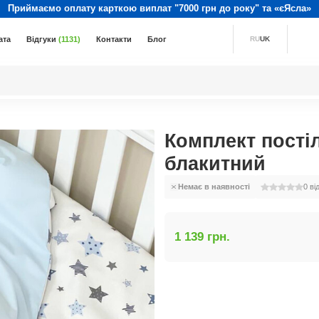
Приймаємо оплату карткою виплат "7000 грн до року" та «єЯсла»
ата
Відгуки
(1131)
Контакти
Блог
RU
UK
Комплект пості
блакитний
Немає в наявності
0
ві
1 139 грн.