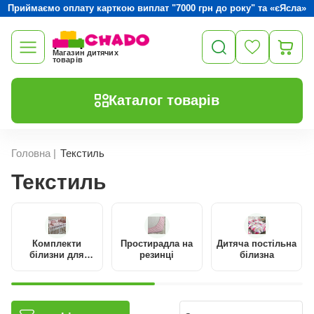
Приймаємо оплату карткою виплат "7000 грн до року" та «єЯсла»
Магазин дитячих
товарів
Каталог товарів
Головна
|
Текстиль
Текстиль
Комплекти
Простирадла на
Дитяча постільна
білизни для
резинці
білизна
новонароджених