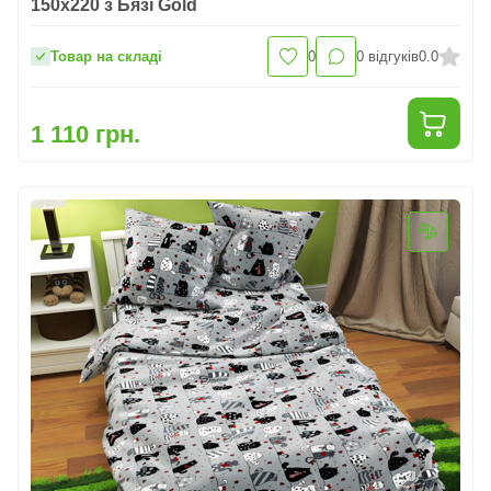
150x220 з Бязі Gold
Товар на складі
0
0
відгуків
0.0
1 110 грн.