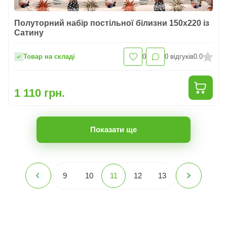
Полуторний набір постільної білизни 150x220 із
Сатину
Товар на складі
0
0
відгуків
0.0
1 110 грн.
Показати ще
9
10
11
12
13