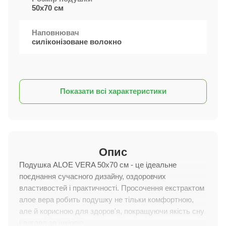
50х70 см
Наповнювач
силіконізоване волокно
Показати всі характеристики
Опис
Подушка ALOE VERA 50x70 см - це ідеальне
поєднання сучасного дизайну, оздоровчих
властивостей і практичності. Просочення екстрактом
алое вера робить подушку не тільки комфортною,
але й корисною для здоров'я, покращуючи якість сну
і догляд за шкірою.