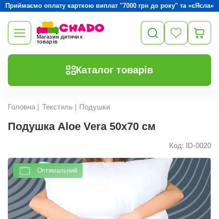
Приймаємо оплату карткою виплат "7000 грн до року" та «єЯсла»
Магазин дитячих
товарів
Каталог товарів
Головна
|
Текстиль
|
Подушки
Подушка Aloe Vera 50x70 см
Код: ID-0020
Оптимальний