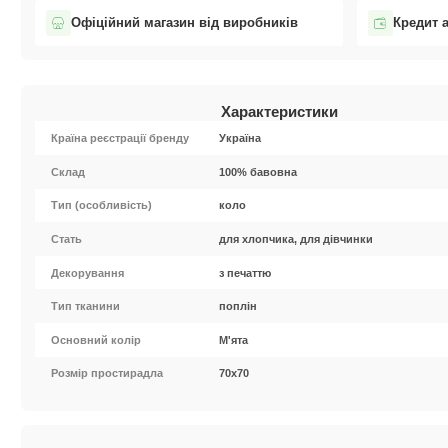
Офіційний магазин від виробників
Кредит 
Характеристики
Країна реєстрації бренду
Україна
Cклад
100% бавовна
Тип (особливість)
коло
Стать
для хлопчика, для дівчинки
Декорування
з печаттю
Тип тканини
поплін
Основний колір
М'ята
Розмір простирадла
70х70