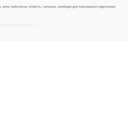
 воно забезпечує м'якість і затишок, необхідні для повноцінного відпочинку
 рухів малюка уві сні.
омфортні умови для сну, підтримуючи оптимальний мікроклімат у ліжечку.
 зусиллям.
шок і безпеку вашому малюкові під час сну.