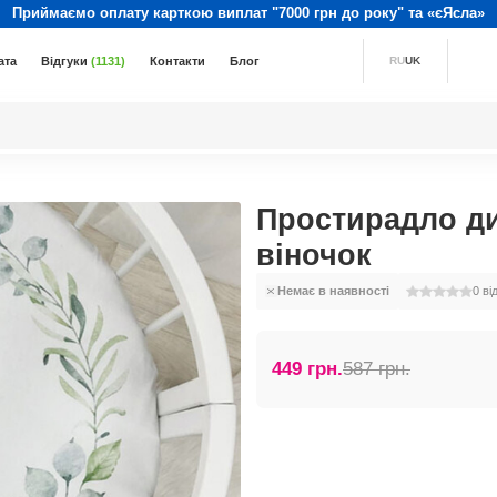
Приймаємо оплату карткою виплат "7000 грн до року" та «єЯсла»
ата
Відгуки
(1131)
Контакти
Блог
RU
UK
Простирадло ди
віночок
Немає в наявності
0
ві
449 грн.
587 грн.