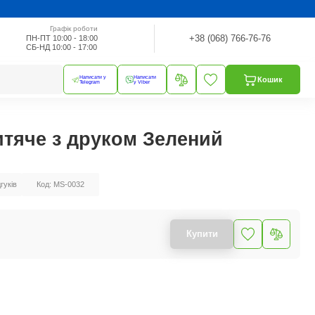
Графік роботи
+38 (068) 766-76-76
ПН-ПТ 10:00 - 18:00
СБ-НД 10:00 - 17:00
Написати у
Написати
Кошик
Telegram
у Viber
тяче з друком Зелений
дгуків
Код: MS-0032
Купити