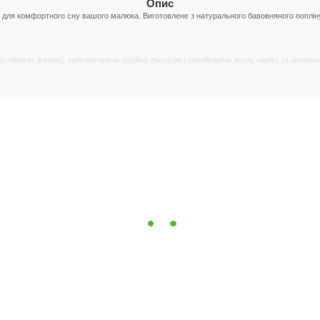
Опис
я для комфортного сну вашого малюка. Виготовлене з натурального бавовняного попліну,
о облягає матрац, забезпечуючи надійну фіксацію і запобігаючи зсуву навіть за активних
вирізняється м'якістю, міцністю і хорошою повітропроникністю. Цей матеріал створює к
40 градусів із використанням прального порошку для кольорової білизни.
ру тканини.
а 800 обертів. Під час ручного прання не варто інтенсивно терти і віджимати виріб із
променів, що допомагає зберегти його колір і текстуру.
абезпечити акуратний вигляд і довговічність.
то цінує якість, комфорт і простоту догляду за дитячими речами. Вона забезпечить зати