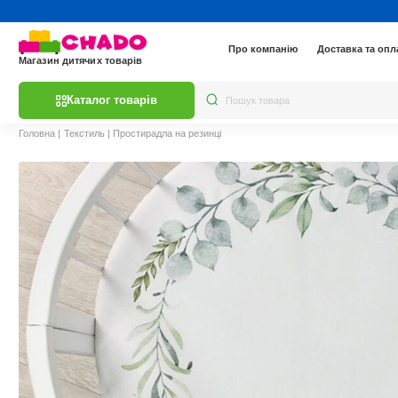
Про компанію
Доставка та опл
Магазин дитячих товарів
Каталог товарів
Головна
|
Текстиль
|
Простирадла на резинці