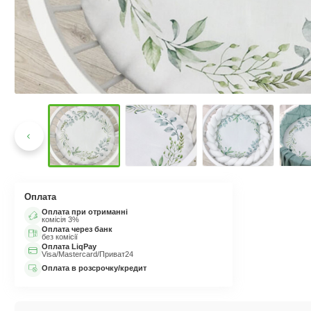
Оплата
Оплата при отриманні
комісія 3%
Оплата через банк
без комісії
Оплата LiqPay
Visa/Mastercard/Приват24
Оплата в розсрочку/кредит