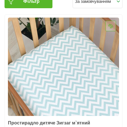
Фільтр
За замовчуванням
Простирадло дитяче Зигзаг м`ятний