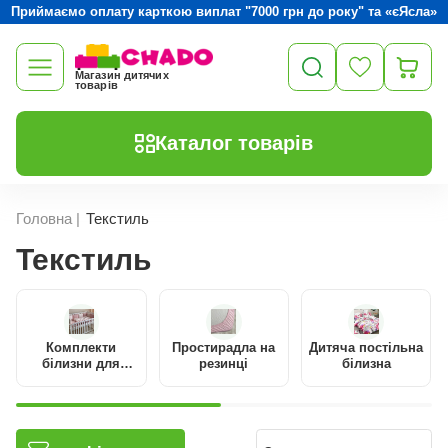
Приймаємо оплату карткою виплат "7000 грн до року" та «єЯсла»
Магазин дитячих
товарів
Каталог товарів
Головна
|
Текстиль
Текстиль
Комплекти
Простирадла на
Дитяча постільна
білизни для
резинці
білизна
новонароджених