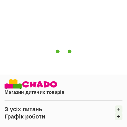
Прасувати виріб рекомендується за середнього
температурного режиму, щоб забезпечити
акуратний вигляд і довговічність.
Дитяче простирадло "Гілочка 70х70" на резинці - це
надійний вибір для тих, хто цінує якість, комфорт і
простоту догляду за дитячими речами. Вона
забезпечить затишок і безпеку вашому малюкові під
час сну.
Магазин дитячих товарів
З усіх питань
+
Графік роботи
+