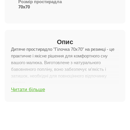
Розмір простирадла
70х70
Опис
Дитяче простирадло "Гілочка 70х70" на резинці - це
практичне і якісне рішення для комфортного сну
вашого малюка. Виготовлене з натурального
бавовняного попліну, воно забезпечує м'якість і
затишок, необхідні для повноцінного відпочинку
дитини.
Читати більше
Особливості характеристик
Ідеальна посадка:
Простирадло на резинці
розміром 70 х 70 см (+/- 2 см) щільно облягає матрац,
забезпечуючи надійну фіксацію і запобігаючи зсуву
навіть за активних рухів малюка уві сні.