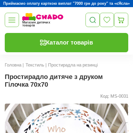
Приймаємо оплату карткою виплат "7000 грн до року" та «єЯсла»
Магазин дитячих
товарів
Каталог товарів
Головна
|
Текстиль
|
Простирадла на резинці
Простирадло дитяче з друком
Гілочка 70х70
Код: MS-0031