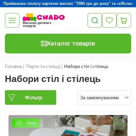
Приймаємо оплату карткою виплат "7000 грн до року" та «єЯсла»
Магазин дитячих
товарів
Каталог товарів
Головна
|
Парти та стільці
|
Набори стіл і стілець
Набори стіл і стілець
Фільтр
За замовчуванням
Акція