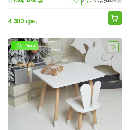
Товар на складі
0
0
відгуків
0.0
4 380 грн.
Акція