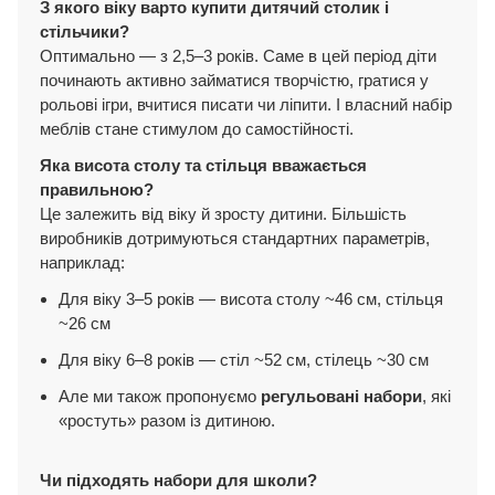
З якого віку варто купити дитячий столик і
стільчики?
Оптимально — з 2,5–3 років. Саме в цей період діти
починають активно займатися творчістю, гратися у
рольові ігри, вчитися писати чи ліпити. І власний набір
меблів стане стимулом до самостійності.
Яка висота столу та стільця вважається
правильною?
Це залежить від віку й зросту дитини. Більшість
виробників дотримуються стандартних параметрів,
наприклад:
Для віку 3–5 років — висота столу ~46 см, стільця
~26 см
Для віку 6–8 років — стіл ~52 см, стілець ~30 см
Але ми також пропонуємо
регульовані набори
, які
«ростуть» разом із дитиною.
Чи підходять набори для школи?