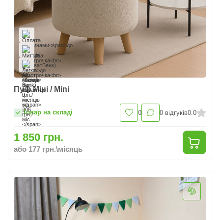
Пуф Міні / Mini
Товар на складі
0
0
відгуків
0.0
1 850 грн.
або 177 грн.\місяць