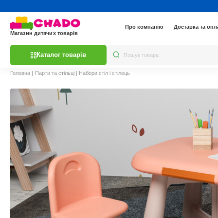
Про компанію
Доставка та опл
Магазин дитячих товарів
Каталог товарів
Головна
|
Парти та стільці
|
Набори стіл і стілець