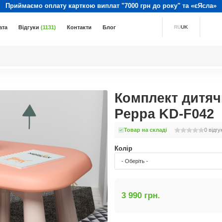
Приймаємо оплату карткою виплат "7000 грн до року" та «єЯсла»
ата
Відгуки
(1131)
Контакти
Блог
RU
UK
Комплект дитячи
Peppa KD-F042
Товар на складі
0
відгу
Колір
- Оберіть -
3 990 грн.