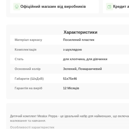
Офіційний магазин від виробників
Кредит 
Характеристики
Матеріал каркасу
Посилений пластик
Комплектація
з шухлядою
Стать
для хлопчика, для дівчинки
Основний колір
Зелений, Помаранчевий
Габарити (ШxДхВ)
51х75х46
Гарантія на виріб
12 Місяців
Дитячий комплект Mealux Peppa - це ідеальний набір для найменших, що включає
малювання та навчання.
Особливості характеристик