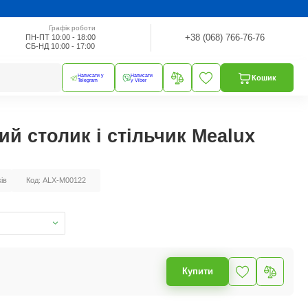
Графік роботи
+38 (068) 766-76-76
ПН-ПТ 10:00 - 18:00
СБ-НД 10:00 - 17:00
Написати у
Написати
Кошик
Telegram
у Viber
й столик і стільчик Mealux
ків
Код: ALX-M00122
Купити