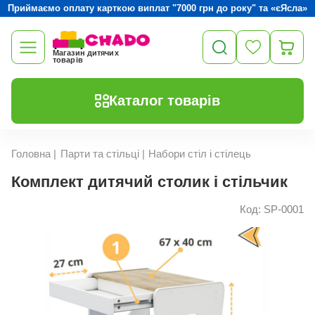
Приймаємо оплату карткою виплат "7000 грн до року" та «єЯсла»
Магазин дитячих
товарів
Каталог товарів
Головна
|
Парти та стільці
|
Набори стіл і стілець
Комплект дитячий столик і стільчик
Код: SP-0001