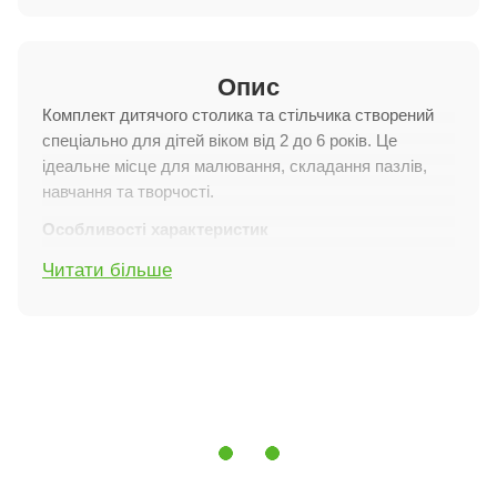
Опис
Комплект дитячого столика та стільчика створений
спеціально для дітей віком від 2 до 6 років. Це
ідеальне місце для малювання, складання пазлів,
навчання та творчості.
Особливості характеристик
Розміри:
Читати більше
Стіл: 67х40 см. Висота столика: 51 см.
Стілець: 37х33 см. Висота: 55 см.
Матеріали:
виконаний із натурального дерева
Фарба:
Не викликає алергії в діток, лак на водній
основі.
Функціональність:
Кришка столика оснащена
зручним ящиком для зберігання матеріалів для