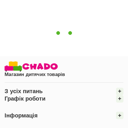
просто меблі, а справжнє місце натхнення і розвитку
для вашої дитини. Яскравий, зручний і практичний,
він стане улюбленим місцем для занять, творчості та
ігор.
Магазин дитячих товарів
З усіх питань
+
Графік роботи
+
Інформація
+