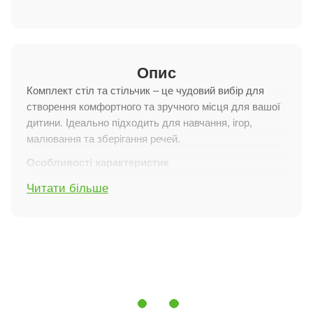
Опис
Комплект стіл та стільчик – це чудовий вибір для
створення комфортного та зручного місця для вашої
дитини. Ідеально підходить для навчання, ігор,
малювання та зберігання речей.
Особливості характеристик
Стіл із нішею:
Читати більше
Розміри (ВхДхШ):
54х68х50 см.
Матеріали:
Натуральне дерево та МДФ.
Розміри ніші:
Глибина: 6,5 см.
Ширина: 33 см.
Довжина: 42 см.