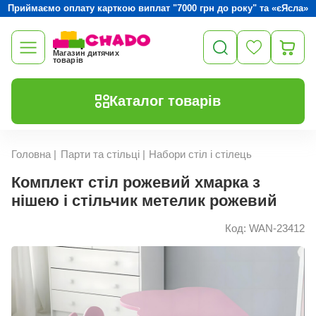
Приймаємо оплату карткою виплат "7000 грн до року" та «єЯсла»
Магазин дитячих
товарів
Каталог товарів
Головна
|
Парти та стільці
|
Набори стіл і стілець
Комплект стіл рожевий хмарка з
нішею і стільчик метелик рожевий
Код: WAN-23412