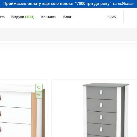
Приймаємо оплату карткою виплат "7000 грн до року" та «єЯсла»
ата
Відгуки
(1131)
Контакти
Блог
RU
UK