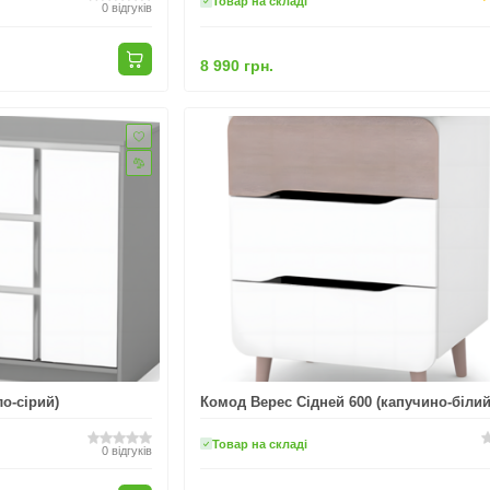
Товар на складі
0
відгуків
8 990 грн.
о-сірий)
Комод Верес Сідней 600 (капучино-білий
Товар на складі
0
відгуків