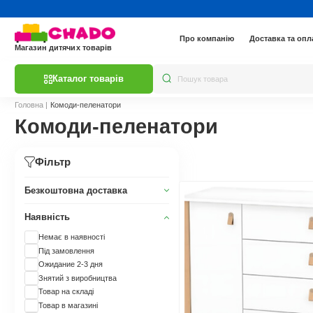
Про компанію
Доставка та опл
Магазин дитячих товарів
Каталог товарів
Головна
|
Комоди-пеленатори
Комоди-пеленатори
Фільтр
Безкоштовна доставка
Наявність
Немає в наявності
Під замовлення
Ожидание 2-3 дня
Знятий з виробництва
Товар на складі
Товар в магазині