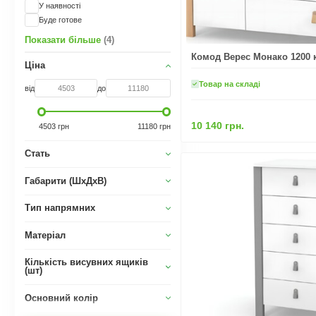
У наявності
Буде готове
Показати більше
(4)
Комод Верес Монако 1200 к
Ціна
Товар на складі
від
до
10 140 грн.
4503 грн
11180 грн
Стать
Габарити (ШxДхВ)
Тип напрямних
Матеріал
Кількість висувних ящиків
(шт)
Основний колір