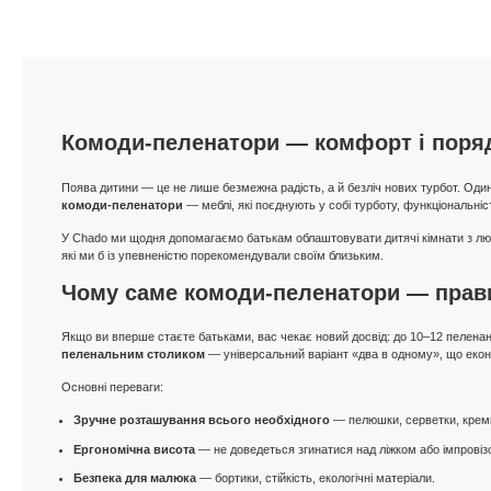
Комоди-пеленатори — комфорт і поряд
Поява дитини — це не лише безмежна радість, а й безліч нових турбот. Один 
комоди-пеленатори
— меблі, які поєднують у собі турботу, функціональніст
У Chado ми щодня допомагаємо батькам облаштовувати дитячі кімнати з любо
які ми б із упевненістю порекомендували своїм близьким.
Чому саме комоди-пеленатори — прав
Якщо ви вперше стаєте батьками, вас чекає новий досвід: до 10–12 пеленань
пеленальним столиком
— універсальний варіант «два в одному», що еконо
Основні переваги:
Зручне розташування всього необхідного
— пелюшки, серветки, креми
Ергономічна висота
— не доведеться згинатися над ліжком або імпрові
Безпека для малюка
— бортики, стійкість, екологічні матеріали.