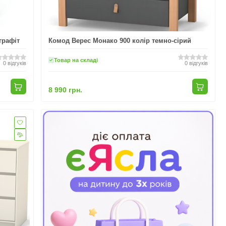
графіт
Комод Верес Монако 900 колір темно-сірий
Товар на складі
0
відгуків
0
відгуків
8 990 грн.