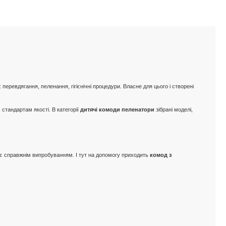
перевдягання, пеленання, гігієнічні процедури. Власне для цього і створені
стандартам якості. В категорії
дитячі комоди пеленатори
зібрані моделі,
тає справжнім випробуванням. І тут на допомогу приходить
комод з