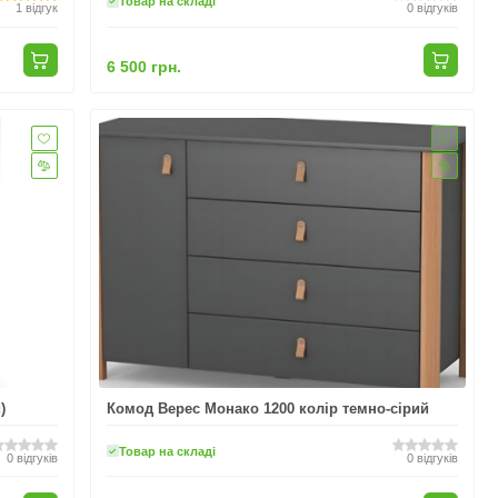
Товар на складі
1
відгук
0
відгуків
6 500 грн.
)
Комод Верес Монако 1200 колір темно-сірий
Товар на складі
0
відгуків
0
відгуків