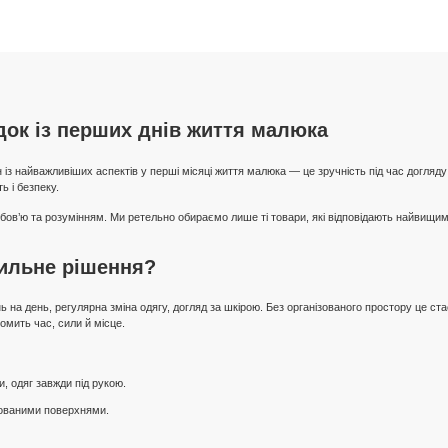
ок із перших днів життя малюка
із найважливіших аспектів у перші місяці життя малюка — це зручність під час догляду: 
ь і безпеку.
в’ю та розумінням. Ми ретельно обираємо лише ті товари, які відповідають найвищим 
ильне рішення?
 на день, регулярна зміна одягу, догляд за шкірою. Без організованого простору це с
мить час, сили й місце.
, одяг завжди під рукою.
зованими поверхнями.