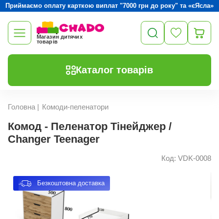
Приймаємо оплату карткою виплат "7000 грн до року" та «єЯсла»
Магазин дитячих
товарів
Каталог товарів
Головна
|
Комоди-пеленатори
Комод - Пеленатор Тінейджер /
Changer Teenager
Код: VDK-0008
Безкоштовна доставка