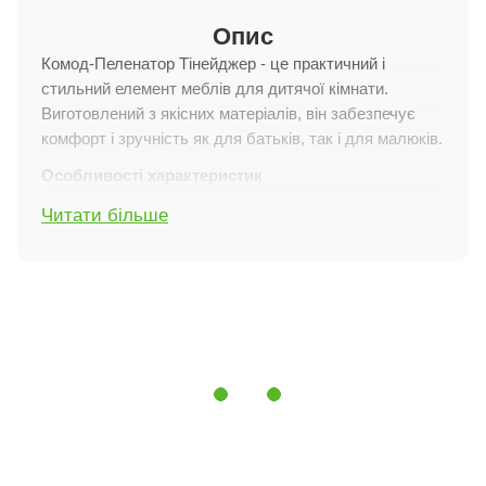
Опис
Комод-Пеленатор Тінейджер - це практичний і
стильний елемент меблів для дитячої кімнати.
Виготовлений з якісних матеріалів, він забезпечує
комфорт і зручність як для батьків, так і для малюків.
Особливості характеристик
Матеріали:
Виготовлений з ЛДСП класу «Е1»
Читати більше
товщиною 16 мм, що забезпечує міцність і
довговічність.
Облицювання:
Облицьований ПВХ кромкою
завтовшки 0,6 мм, що надає виробу естетичного
вигляду і захищає його від пошкоджень.
Напрямні:
У шухлядах використовуються
телескопічні напрямні L-400, що забезпечують плавне
і безшумне висування.
Багатофункціональність:
Надбудову-пеленатор