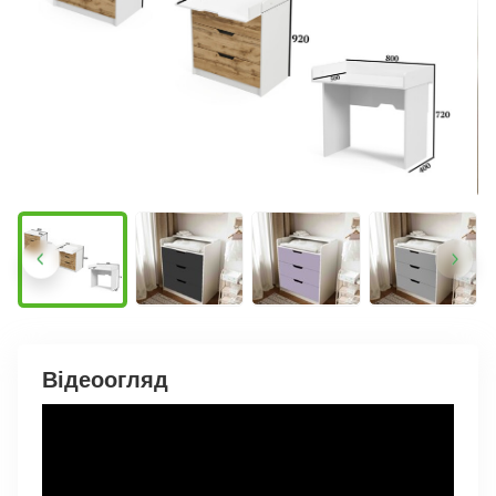
Відеоогляд