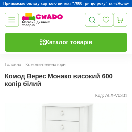
Приймаємо оплату карткою виплат "7000 грн до року" та «єЯсла»
Магазин дитячих
товарів
Каталог товарів
Головна
|
Комоди-пеленатори
Комод Верес Монако високий 600
колір білий
Код: ALX-V0301