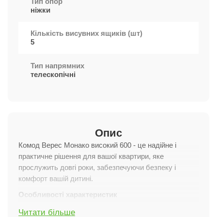
Тип опор
ніжки
Кількість висувних ящиків (шт)
5
Тип напрямних
телескопічні
Опис
Комод Верес Монако високий 600 - це надійне і
практичне рішення для вашої квартири, яке
прослужить довгі роки, забезпечуючи безпеку і
комфорт вашій дитині.
Особливості характеристик
Матеріал:
Комод виготовлений з високоякісного ДСП
Читати більше