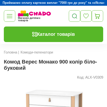
Приймаємо оплату карткою виплат "7000 грн до року" та «єЯсла»
Магазин дитячих
товарів
Каталог товарів
Головна
|
Комоди-пеленатори
Комод Верес Монако 900 колір біло-
буковий
Код: ALX-V0309