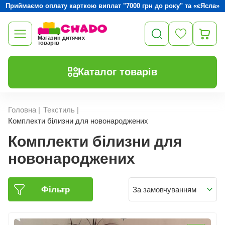
Приймаємо оплату карткою виплат "7000 грн до року" та «єЯсла»
Магазин дитячих
товарів
Каталог товарів
Головна
|
Текстиль
|
Комплекти білизни для новонароджених
Комплекти білизни для
новонароджених
Фільтр
За замовчуванням