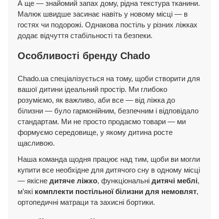
А ще — знайомий запах дому, рідна текстура тканини.
Малюк швидше засинає навіть у новому місці — в
гостях чи подорожі. Однакова постіль у різних ліжках
додає відчуття стабільності та безпеки.
Особливості бренду Chado
Chado.ua спеціалізується на тому, щоби створити для
вашої дитини ідеальний простір. Ми глибоко
розуміємо, як важливо, аби все — від ліжка до
білизни — було гармонійним, безпечним і відповідало
стандартам. Ми не просто продаємо товари — ми
формуємо середовище, у якому дитина росте
щасливою.
Наша команда щодня працює над тим, щоби ви могли
купити все необхідне для дитячого сну в одному місці
— якісне
дитяче ліжко
, функціональні
дитячі меблі
,
м’які
комплекти постільної білизни для немовлят
,
ортопедичні матраци та захисні бортики.