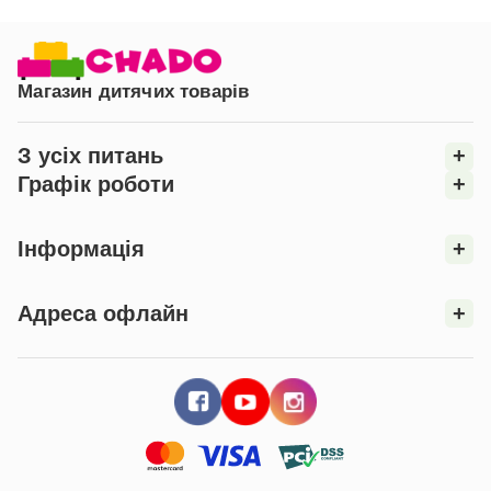
Комплект постільної білизни Happy Night Метелики -
це ідеальне рішення для створення затишного і
безпечного простору для сну вашого малюка.
Магазин дитячих товарів
З усіх питань
+
Графік роботи
+
Інформація
+
Адреса офлайн
+