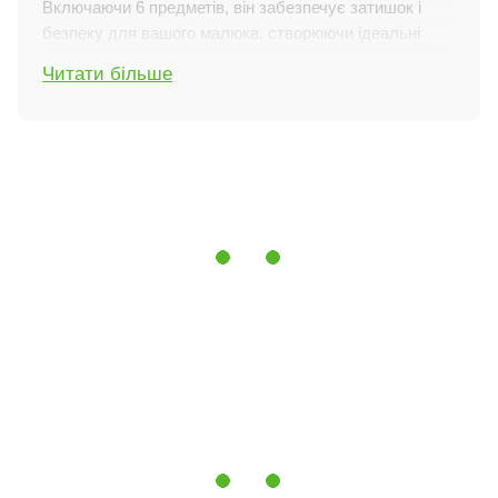
Включаючи 6 предметів, він забезпечує затишок і
безпеку для вашого малюка, створюючи ідеальні
умови для комфортного сну.
Читати більше
Особливості характеристик
Комплектація:
У комплект входить 6 предметів:
бортики, ковдра, подушка, підковдра, наволочка і
простирадло на резинці. Всі необхідні елементи для
повноцінного облаштування дитячого ліжечка
включені в набір.
Матеріал:
Підковдра, наволочка і простирадло
виготовлені з натурального бавовняного попліну. Цей
матеріал вирізняється високою міцністю, м'якістю і
гіпоалергенними властивостями, що робить його
безпечним і приємним для ніжної шкіри малюка.
Наповнювач Ecotton:
У ковдрі та подушці
використовується екологічно чистий наповнювач
Ecotton, який є гіпоалергенним і створений на основі
натуральних бавовняних волокон. Цей наповнювач