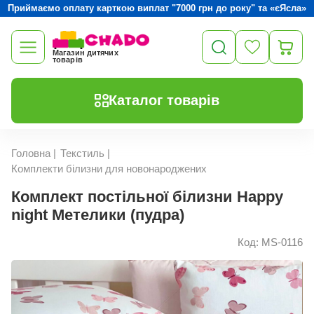
Приймаємо оплату карткою виплат "7000 грн до року" та «єЯсла»
Магазин дитячих
товарів
Каталог товарів
Головна
|
Текстиль
|
Комплекти білизни для новонароджених
Комплект постільної білизни Happy
night Метелики (пудра)
Код: MS-0116