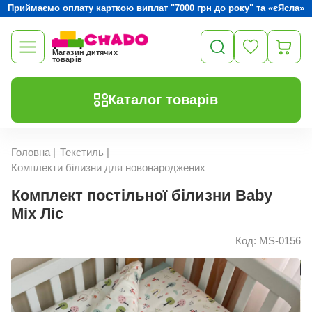
Приймаємо оплату карткою виплат "7000 грн до року" та «єЯсла»
Магазин дитячих
товарів
Каталог товарів
Головна
|
Текстиль
|
Комплекти білизни для новонароджених
Комплект постільної білизни Baby
Mix Ліс
Код: MS-0156