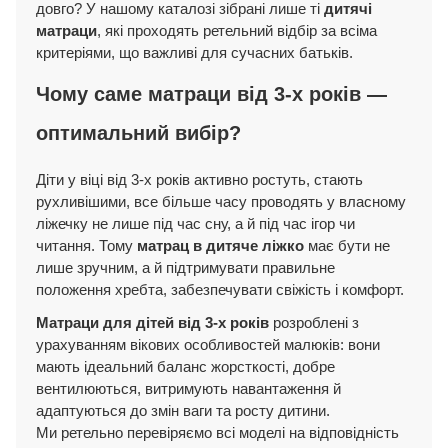
довго? У нашому каталозі зібрані лише ті
дитячі
матраци
, які проходять ретельний відбір за всіма
критеріями, що важливі для сучасних батьків.
Чому саме матраци від 3-х років —
оптимальний вибір?
Діти у віці від 3-х років активно ростуть, стають
рухливішими, все більше часу проводять у власному
ліжечку не лише під час сну, а й під час ігор чи
читання. Тому
матрац в дитяче ліжко
має бути не
лише зручним, а й підтримувати правильне
положення хребта, забезпечувати свіжість і комфорт.
Матраци для дітей від 3-х років
розроблені з
урахуванням вікових особливостей малюків: вони
мають ідеальний баланс жорсткості, добре
вентилюються, витримують навантаження й
адаптуються до змін ваги та росту дитини.
Ми ретельно перевіряємо всі моделі на відповідність