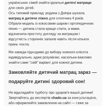
українських сімей знайти ідеальні
дитячі матраци
для своїх дітей.
Ось типовий приклад: родина з Дніпра шукала
матрац в дитяче ліжко
для хлопчика 4 років.
Обрали модель із кокосовим шаром і ортопедичною
піною — дитина стала краще спати, а мама
відзначила простоту догляду за матрацом і
відсутність сторонніх запахів навіть після кількох
прань чохла.
Ми завжди підходимо до вибору кожного клієнта
індивідуально, адже розуміємо, наскільки важливо
знайти саме "свій" варіант для кожної дитини.
Замовляйте дитячий матрац зараз —
подаруйте дитині здоровий сон!
Не відкладайте турботу про здоров’я вашої дитини!
Звертайтесь до експертів
chado.ua
за консультацією,
або оформлюйте замовлення на сайті — і вже за