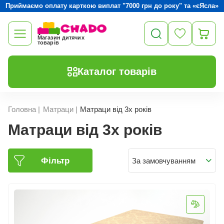
Приймаємо оплату карткою виплат "7000 грн до року" та «єЯсла»
Магазин дитячих
товарів
Каталог товарів
Головна
|
Матраци
|
Матраци від 3х років
Матраци від 3х років
Фільтр
За замовчуванням