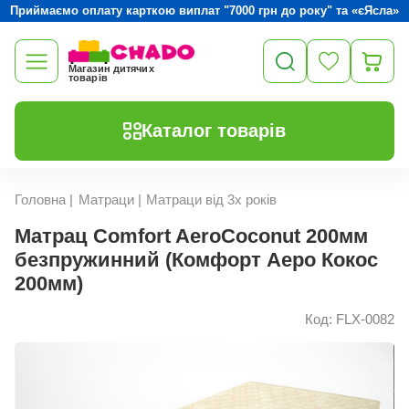
Приймаємо оплату карткою виплат "7000 грн до року" та «єЯсла»
Магазин дитячих
товарів
Каталог товарів
Головна
|
Матраци
|
Матраци від 3х років
Матрац Comfort AeroCoconut 200мм
безпружинний (Комфорт Аеро Кокос
200мм)
Код: FLX-0082