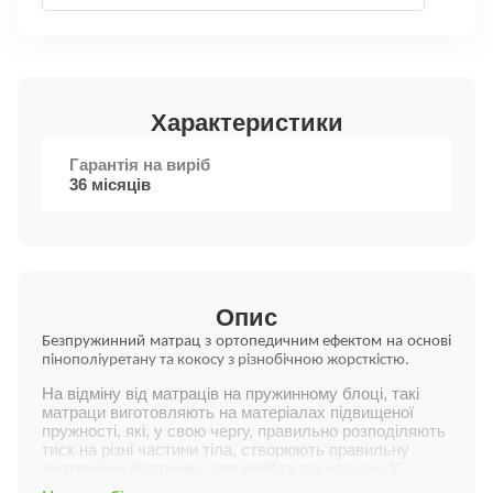
Характеристики
Гарантія на виріб
36 місяців
Опис
Безпружинний матрац з ортопедичним ефектом на основі
пінополіуретану та кокосу з різнобічною жорсткістю.
На відміну від матраців на пружинному блоці, такі
матраци виготовляють на матеріалах підвищеної
пружності, які, у свою чергу, правильно розподіляють
тиск на різні частини тіла, створюють правильну
анатомічну підтримку для хребта під час сну. У
підліткових матрацах Flitex використовуються