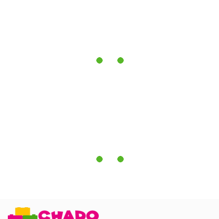
Максимальне навантаження:
до 80 кг на одне спальне
місце
< p style='margin-top:0cm;margin-right:0cm;margin-
bottom:10.0pt;margin-left:0cm;line-height:115%;fo nt-
size:15px;font-family:"Calibri","sans-serif";text-
align:justify;'>
Гарантія:
3 роки