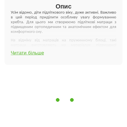
Опис
Усім відомо, діти підліткового віку, дуже активні. Важливо
в цей період приділити особливу увагу формуванню
хребта. Для цього ми створюємо підліткові матраци з
підвищеним ортопедичним та анатомічним ефектом для
комфортного сну.
На відміну від матраців на пружинному блоці, такі
матраци виготовляють на матеріалах підвищеної
пружності, які, у свою чергу, правильно розподіляють тиск
Читати більше
на різні частини тіла, створюють правильну анатомічну
підтримку для хребта під час сну. У підліткових матрацах
Flitex використовуються наповнювачі, характерні для
моделей високого класу, при цьому вартість матраців
Flitex Kids порівняно низька. Це досягається завдяки більш
простій та доступній верхній системі комфортності.
Характеристики:
екологічно чистий та безпечний;
забезпечує необхідну жорсткість для правильного
формування та розвитку дитячого хребта (за
рахунок кокосового волокна);
гіпоалергенний (не викликає алергію);