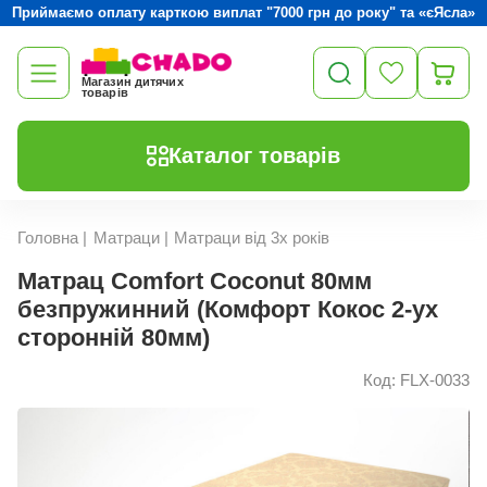
Приймаємо оплату карткою виплат "7000 грн до року" та «єЯсла»
Магазин дитячих
товарів
Каталог товарів
Головна
|
Матраци
|
Матраци від 3х років
Матрац Comfort Coconut 80мм
безпружинний (Комфорт Кокос 2-ух
сторонній 80мм)
Код: FLX-0033