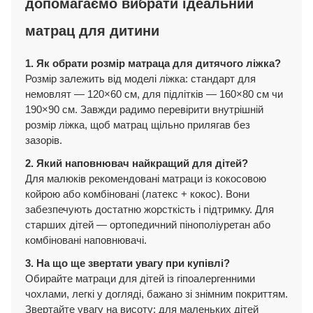
допомагаємо вибрати ідеальний
матрац для дитини
1. Як обрати розмір матраца для дитячого ліжка?
Розмір залежить від моделі ліжка: стандарт для
немовлят — 120×60 см, для підлітків — 160×80 см чи
190×90 см. Завжди радимо перевірити внутрішній
розмір ліжка, щоб матрац щільно прилягав без
зазорів.
2. Який наповнювач найкращий для дітей?
Для малюків рекомендовані матраци із кокосовою
койрою або комбіновані (латекс + кокос). Вони
забезпечують достатню жорсткість і підтримку. Для
старших дітей — ортопедичний пінополіуретан або
комбіновані наповнювачі.
3. На що ще звертати увагу при купівлі?
Обирайте матраци для дітей із гіпоалергенними
чохлами, легкі у догляді, бажано зі знімним покриттям.
Звертайте увагу на висоту: для маленьких дітей