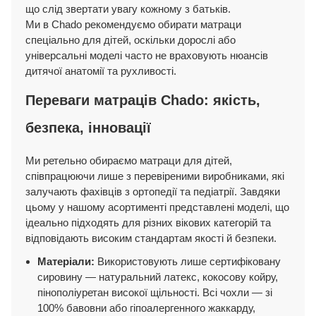
що слід звертати увагу кожному з батьків.
Ми в Chado рекомендуємо обирати матраци
спеціально для дітей, оскільки дорослі або
універсальні моделі часто не враховують нюансів
дитячої анатомії та рухливості.
Переваги матраців Chado: якість,
безпека, інновації
Ми ретельно обираємо матраци для дітей,
співпрацюючи лише з перевіреними виробниками, які
залучають фахівців з ортопедії та педіатрії. Завдяки
цьому у нашому асортименті представлені моделі, що
ідеально підходять для різних вікових категорій та
відповідають високим стандартам якості й безпеки.
Матеріали:
Використовують лише сертифіковану
сировину — натуральний латекс, кокосову койру,
пінополіуретан високої щільності. Всі чохли — зі
100% бавовни або гіпоалергенного жаккарду,