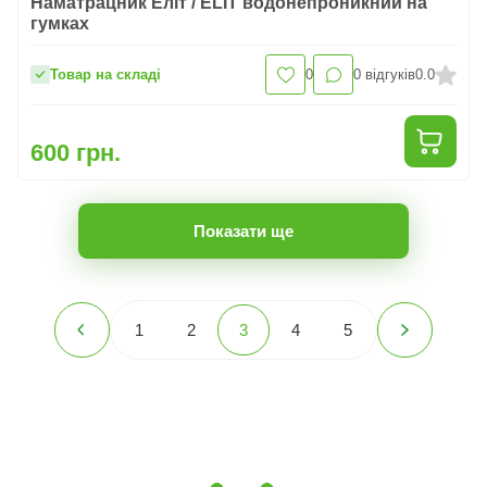
Наматрацник Еліт / ELIT водонепроникний на
гумках
Товар на складі
0
0
відгуків
0.0
600 грн.
Показати ще
1
2
3
4
5