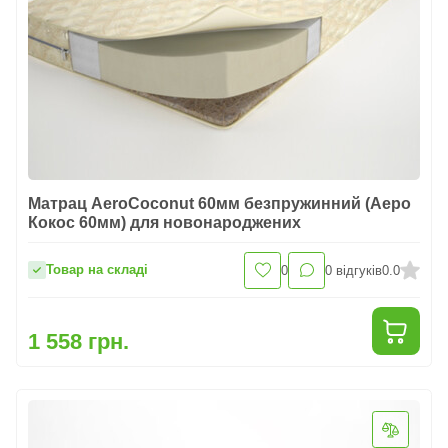
Матрац AeroCoconut 60мм безпружинний (Аеро
Кокос 60мм) для новонароджених
Товар на складі
0
0
відгуків
0.0
1 558 грн.