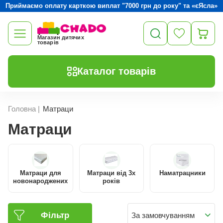
Приймаємо оплату карткою виплат "7000 грн до року" та «єЯсла»
Магазин дитячих
товарів
Каталог товарів
Головна
|
Матраци
Матраци
Матраци для
Матраци від 3х
Наматрацники
новонароджених
років
Фільтр
За замовчуванням