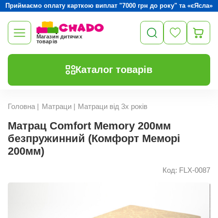
Приймаємо оплату карткою виплат "7000 грн до року" та «єЯсла»
Магазин дитячих
товарів
Каталог товарів
Головна
|
Матраци
|
Матраци від 3х років
Матрац Comfort Memory 200мм
безпружинний (Комфорт Меморі
200мм)
Код: FLX-0087