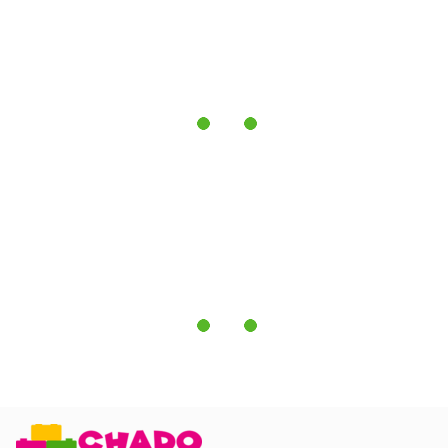
bottom:10.0pt;margin-left:0cm;line-height:115%;font-
size:15px;font-family:"Calibri", "sans-serif";text-
align:justify;'>
Чохол:
жаккард, на блискавці
Жорсткість :
нижча середня, середня
Максимальне навантаження:
до 80 кг на одне спальне
місце
Гарантія:< /b> 3 роки