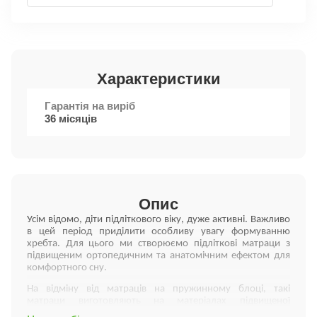
Характеристики
Гарантія на виріб
36 місяців
Опис
Усім відомо, діти підліткового віку, дуже активні. Важливо
в цей період приділити особливу увагу формуванню
хребта. Для цього ми створюємо підліткові матраци з
підвищеним ортопедичним та анатомічним ефектом для
комфортного сну.
На відміну від матраців на пружинному блоці, такі
матраци виготовляють на матеріалах підвищеної
пружності, які, у свою чергу, правильно розподіляють тиск