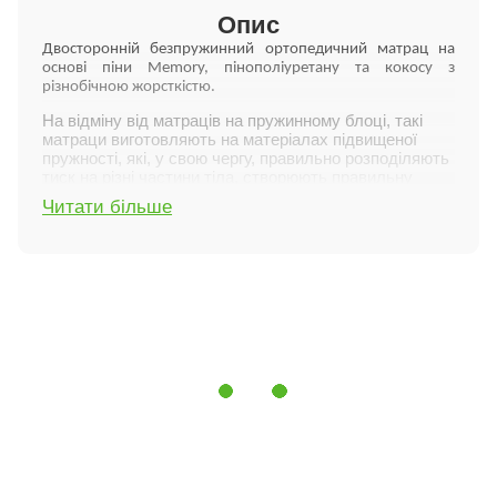
Опис
Двосторонній безпружинний ортопедичний матрац на
основі піни Memory, пінополіуретану та кокосу з
різнобічною жорсткістю.
На відміну від матраців на пружинному блоці, такі
матраци виготовляють на матеріалах підвищеної
пружності, які, у свою чергу, правильно розподіляють
тиск на різні частини тіла, створюють правильну
анатомічну підтримку для хребта під час сну. У
Читати більше
підліткових матрацах Flitex використовуються
наповнювачі, характерні для моделей високого класу,
вартість матраців Flitex Kids Comfort порівняно
низька. Це досягається завдяки більш простій та
доступній верхній системі комфортності.
Характеристики:
екологічно чистий та безпечний;
забезпечує необхідну жорсткість для правильного
формування та розвитку дитячого хребта (за
рахунок кокосового волокна);
гіпоалергенний (не викликає алергію);
знімає м'язову напругу, має яскраво виражений