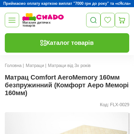
Приймаємо оплату карткою виплат "7000 грн до року" та «єЯсла»
Магазин дитячих
товарів
Каталог товарів
Головна
|
Матраци
|
Матраци від 3х років
Матрац Comfort AeroMemory 160мм
безпружинний (Комфорт Аеро Меморі
160мм)
Код: FLX-0029