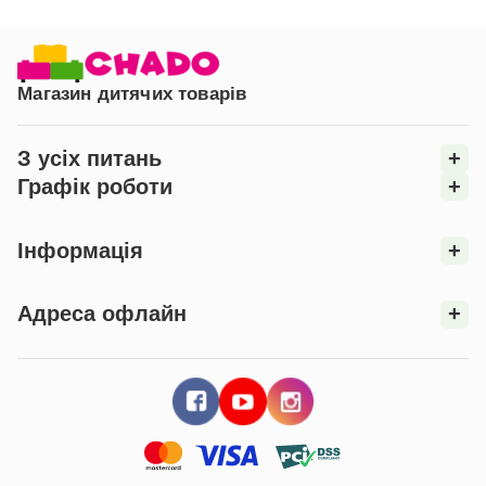
Поєднавши стильний дизайн, безпеку і
функціональність, ліжко "Вікторія" стане незамінним
елементом дитячої кімнати. Дозвольте своїм дітям
Магазин дитячих товарів
насолоджуватися комфортом та безпекою, а вам
бути впевненими у виборі кращого для них. Купуйте
ліжко "Вікторія" та створюйте простір, де мрії вашої
З усіх питань
+
дитини стають реальністю.
Графік роботи
+
Не пропустіть можливість забезпечити своїх дітей
комфортом та стилем. Придбайте ліжко "Вікторія"
Інформація
+
вже сьогодні та створіть для своїх малюків затишний
простір, де їм буде приємно відпочивати та рости.
Адреса офлайн
+