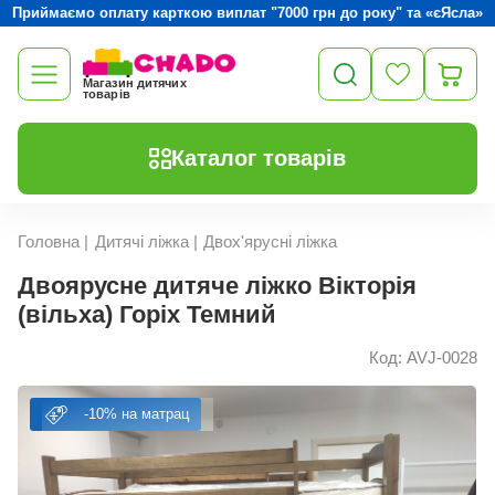
Приймаємо оплату карткою виплат "7000 грн до року" та «єЯсла»
Магазин дитячих
товарів
Каталог товарів
Головна
|
Дитячі ліжка
|
Двох'ярусні ліжка
Двоярусне дитяче ліжко Вікторія
(вільха) Горіх Темний
Код: AVJ-0028
-10% на матрац