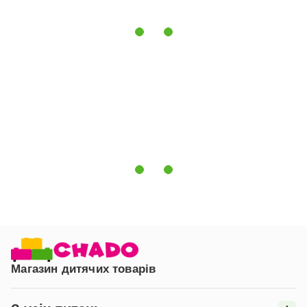
Безпека:
Матеріали, використані в ковдрі,
гіпоалергенні і не викликають подразнень, а також
перешкоджають розмноженню шкідливих
мікроорганізмів. Якість і безпеку продукції
підтверджено сертифікатом OEKO-TEX® STANDARD
100.
Ковдра NORDIC COMFORT всесезонна 140х210 см -
це надійний і практичний вибір для комфортного сну
в будь-яку пору року, який поєднує в собі високу
якість і привабливу ціну.
Магазин дитячих товарів