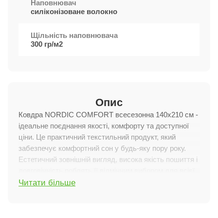
Наповнювач
силіконізоване волокно
Щільність наповнювача
300 гр/м2
Опис
Ковдра NORDIC COMFORT всесезонна 140х210 см -
ідеальне поєднання якості, комфорту та доступної
ціни. Це практичний текстильний продукт, який
забезпечує комфортний сон у будь-яку пору року.
Естетичний зовнішній вигляд, висока якість пошиття і
довговічність роблять її відмінним вибором для всієї
Читати більше
родини.
Особливості характеристик
Матеріали:
Верхня тканина виготовлена з м'якої і