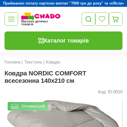
Приймаємо оплату карткою виплат "7000 грн до року" та «єЯсла»
Магазин дитячих
товарів
Каталог товарів
Головна
|
Текстиль
|
Ковдри
Ковдра NORDIC COMFORT
всесезонна 140х210 см
Код: ID-0010
Оптимальний