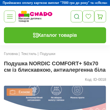
Приймаємо оплату карткою виплат "7000 грн до року" та «єЯсла»
Магазин дитячих
товарів
Каталог товарів
Головна
|
Текстиль
|
Подушки
Подушка NORDIC COMFORT+ 50х70
см із блискавкою, антиалергенна біла
Код: ID-0018
Економ