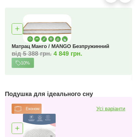
Матрац Розет / Rosette Безпружинний
від 3 834 грн.
3 451 грн.
середньої жорсткості / висота 12 см
10%
Подушка для ідеального сну
Усі варіанти
Економ