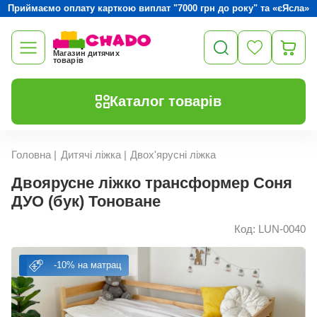
Приймаємо оплату карткою виплат "7000 грн до року" та «єЯсла»
Магазин дитячих
товарів
Каталог товарів
Головна
|
Дитячі ліжка
|
Двох'ярусні ліжка
Двоярусне ліжко трансформер Соня
ДУО (бук) Тоноване
Код: LUN-0040
-10% на матрац