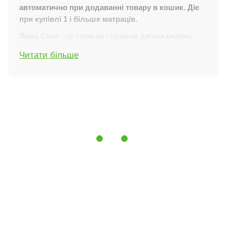
автоматично при додаванні товару в кошик. Діє
при купівлі 1 і більше матраців.
Ліжко Соня - це стильна і сучасна дитяча модель,
яка вигідно вирізняється унікальною конструкцією і
Читати більше
високою функціональністю. Особливістю даного
ліжка є наявність додаткового спального місця, яке
за необхідності можна заховати.
Особливості характеристик
Матеріали:
Виготовлене з натурального
карпатського бука, який є екологічно чистим і
високонадійним матеріалом.
Італійські меблеві лаки:
Тонування каркаса
проводиться з використанням італійських меблевих
лаків на водяній основі, що задовольняють усім
екологічним нормам.
Додаткове спальне місце:
За необхідності можна
заховати додаткове спальне місце, що робить ліжко