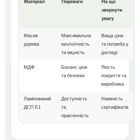
Матеріал
Переваги
На що
звернути
увагу
Масив
Максимальна
Вища ціна
дерева
екологічність
та потреба у
та міцність
догляді
МДФ
Баланс ціни
Якість
та безпеки
покриття та
виробника
Ламінований
Доступність
Наявність
ДСП E1
та
сертифікатів
практичність