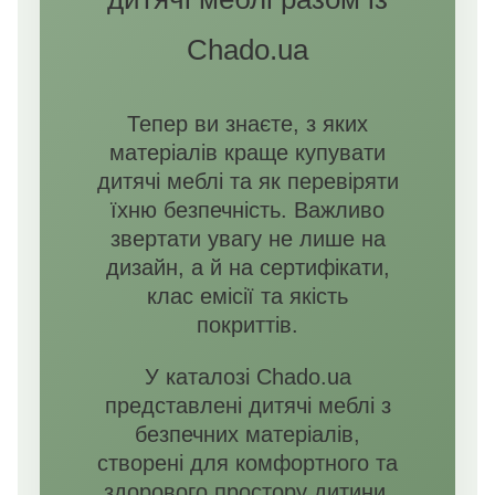
Chado.ua
Тепер ви знаєте, з яких
матеріалів краще купувати
дитячі меблі та як перевіряти
їхню безпечність. Важливо
звертати увагу не лише на
дизайн, а й на сертифікати,
клас емісії та якість
покриттів.
У каталозі Chado.ua
представлені дитячі меблі з
безпечних матеріалів,
створені для комфортного та
здорового простору дитини.