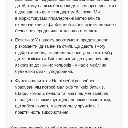
дітей, тому наші меблі проходять суворі перевірки і
відповідають всім стандартам безпеки. Ми
використовуємо гіпоалергенні матеріали та
екологічно чисті фарби, щоб забезпечити здорове і
безпечне середовище для вашого малюка.
Естетика: У нашому асортименті представлено
різноманітні дизайни та стилі, що дають змогу
підібрати меблі, які ідеально впишуться в інтер'єр
дитячої кімнати. Від класичних до сучасних, від
яскравих до ніжних кольорів - у нас є меблі на
будь-який смак і уподобання.
Функціональність: Наші меблі розроблені з
урахуванням потреб малюків та їхніх батьків.
Шафи, комоди, пенали та інші предмети меблів
оснащені різними функціональними елементами,
що забезпечують максимальну зручність і
практичність використання.
Купуючи дерев'яні меблі для дитячої кімнати в