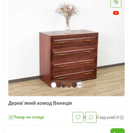
+10
Дерев`яний комод Венеція
Товар на складі
0
0
відгуків
0.0