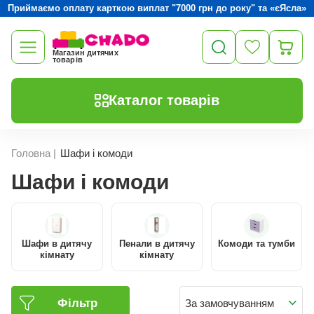
Приймаємо оплату карткою виплат "7000 грн до року" та «єЯсла»
Магазин дитячих
товарів
Каталог товарів
Головна
|
Шафи і комоди
Шафи і комоди
Шафи в дитячу
Пенали в дитячу
Комоди та тумби
кімнату
кімнату
Фільтр
За замовчуванням