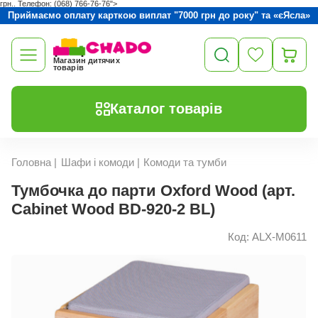
грн.. Телефон: (068) 766-76-76">
Приймаємо оплату карткою виплат "7000 грн до року" та «єЯсла»
Магазин дитячих
товарів
Каталог товарів
Головна
|
Шафи і комоди
|
Комоди та тумби
Тумбочка до парти Oxford Wood (арт.
Cabinet Wood BD-920-2 BL)
Код: ALX-M0611