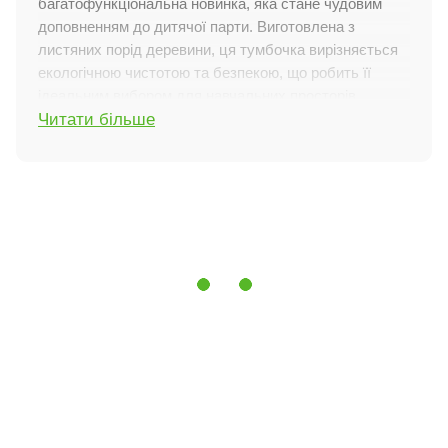
багатофункціональна новинка, яка стане чудовим
доповненням до дитячої парти. Виготовлена з
листяних порід деревини, ця тумбочка вирізняється
екологічною чистотою та безпекою, що робить її
ідеальним вибором для навчальних просторів.
Читати більше
Особливості характеристик
Матеріали та покриття:
Виготовлена з високоякісної
деревини листяних порід. Покрита фарбою на водній
основі, що забезпечує безпеку для здоров'я та
мінімізує ризик алергічних реакцій.
Конструкція та функціональність:
Знімна конструкція дає змогу використовувати
тумбу як частину столу або як окремий аксесуар.
Тумба оснащена м'якою подушкою і коліщатками,
що забезпечує мобільність і комфорт під час
використання.
Компактні розміри роблять її зручною для
розміщення в будь-якому приміщенні.