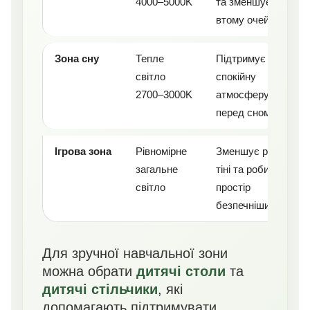
4000–5000K
та зменшує
втому очей
Зона сну
Тепле
Підтримує
світло
спокійну
2700–3000K
атмосферу
перед сном
Ігрова зона
Рівномірне
Зменшує різкі
загальне
тіні та робить
світло
простір
безпечнішим
Для зручної навчальної зони
можна обрати
дитячі столи
та
дитячі стільчики
, які
допомагають підтримувати