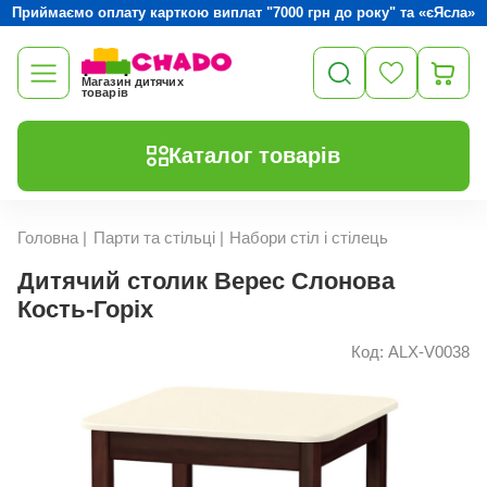
Приймаємо оплату карткою виплат "7000 грн до року" та «єЯсла»
Магазин дитячих
товарів
Каталог товарів
Головна
|
Парти та стільці
|
Набори стіл і стілець
Дитячий столик Верес Слонова
Кость-Горіх
Код: ALX-V0038