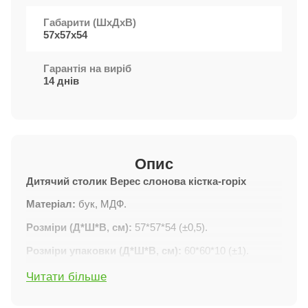
Габарити (ШxДхВ)
57х57х54
Гарантія на виріб
14 днів
Опис
Дитячий столик Верес
слонова кістка-горіх
Матеріал:
бук, МДФ.
Розміри (Д*Ш*В, см):
57*57*54 (±0,5).
Розміри упаковки (Д*Ш*В, см):
60*60*10 (±1).
Вага (нетто/брутто, кг):
8,7 / 9,2 (±1).
Читати більше
Постачання:
у розібраному вигляді.