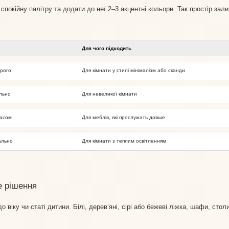
покійну палітру та додати до неї 2–3 акцентні кольори. Так простір зал
Для чого підходить
орого
Для кімнати у стилі мінімалізм або сканди
ально
Для невеликої кімнати
часом
Для меблів, які прослужать довше
ально
Для кімнати з теплим освітленням
е рішення
 віку чи статі дитини. Білі, дерев’яні, сірі або бежеві ліжка, шафи, стол