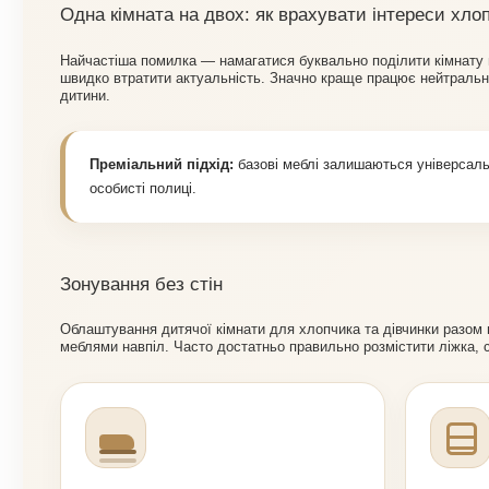
Одна кімната на двох: як врахувати інтереси хлоп
Найчастіша помилка — намагатися буквально поділити кімнату н
швидко втратити актуальність. Значно краще працює нейтральна б
дитини.
Преміальний підхід:
базові меблі залишаються універсальн
особисті полиці.
Зонування без стін
Облаштування дитячої кімнати для хлопчика та дівчинки разом м
меблями навпіл. Часто достатньо правильно розмістити ліжка, ст