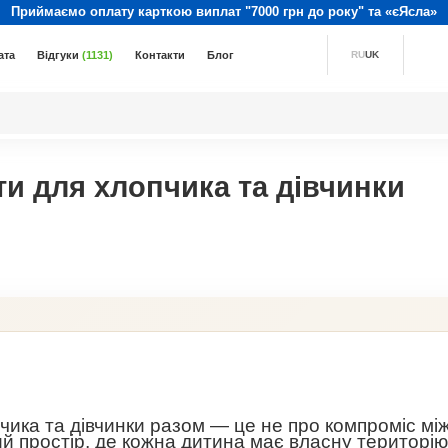
Приймаємо оплату карткою виплат "7000 грн до року" та «єЯсла»
ата
Відгуки
(1131)
Контакти
Блог
RU
UK
и для хлопчика та дівчинки
чика та дівчинки разом — це не про компроміс мі
й простір, де кожна дитина має власну територію