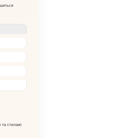
ишиться
и та стелажі