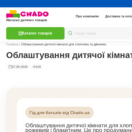
Про компанію
Доставка та опл
Магазин дитячих товарів
Каталог товарів
Головна
|
Облаштування дитячої кімнати для хлопчика та дівчинки
Облаштування дитячої кімнат
27.05.2026
120
Гід для батьків від Chado.ua
Облаштування дитячої кімнати для хлоп
рожевим і блакитним. Це про продумани