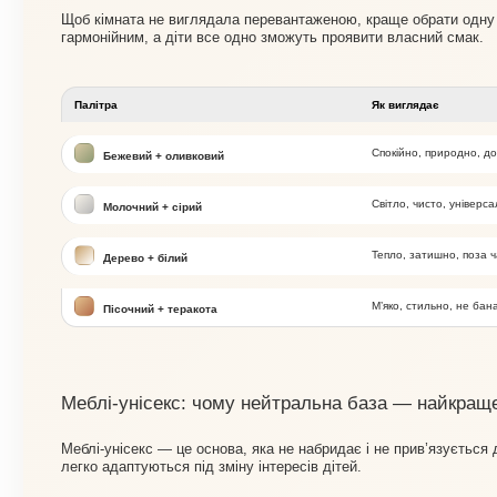
Щоб кімната не виглядала перевантаженою, краще обрати одну с
гармонійним, а діти все одно зможуть проявити власний смак.
Палітра
Як виглядає
Спокійно, природно, д
Бежевий + оливковий
Світло, чисто, універс
Молочний + сірий
Тепло, затишно, поза 
Дерево + білий
М’яко, стильно, не бан
Пісочний + теракота
Меблі-унісекс: чому нейтральна база — найкращ
Меблі-унісекс — це основа, яка не набридає і не прив’язується до
легко адаптуються під зміну інтересів дітей.