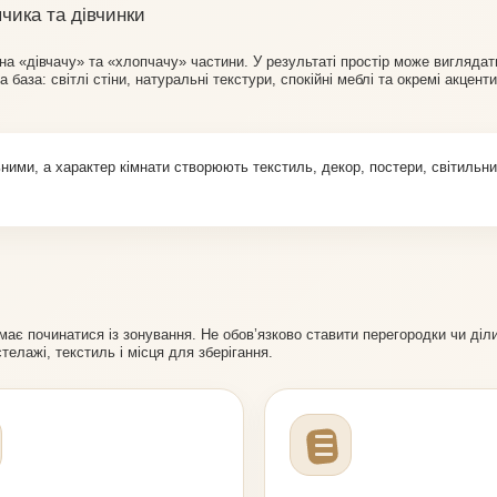
чика та дівчинки
а «дівчачу» та «хлопчачу» частини. У результаті простір може виглядат
аза: світлі стіни, натуральні текстури, спокійні меблі та окремі акцент
ими, а характер кімнати створюють текстиль, декор, постери, світильни
ає починатися із зонування. Не обов’язково ставити перегородки чи діли
елажі, текстиль і місця для зберігання.