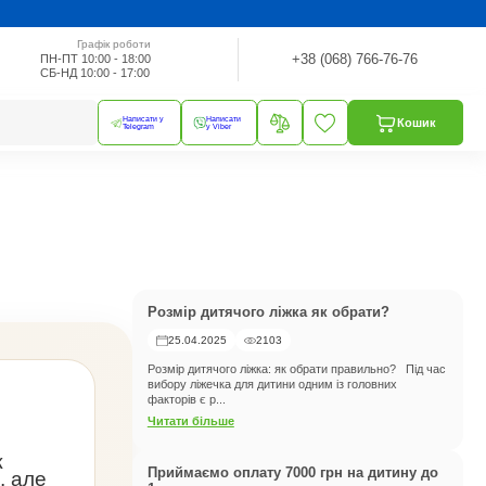
Графік роботи
+38 (068) 766-76-76
ПН-ПТ 10:00 - 18:00
СБ-НД 10:00 - 17:00
Написати у
Написати
Кошик
Telegram
у Viber
Розмір дитячого ліжка як обрати?
25.04.2025
2103
Розмір дитячого ліжка: як обрати правильно? Під час
вибору ліжечка для дитини одним із головних
факторів є р...
Читати більше
ж
Приймаємо оплату 7000 грн на дитину до
, але