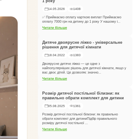
1 року
14.05.2026
1408
✅ Приймаємо оплату карткою виплат Приймаємо
оплату 7000 грн на дитину до 1 року У нашому і...
Читати більше
Дитяче двоярусне ліжко - універсальне
рішення для дитячої кімнати
18.04.2022
1383
Двоярусне дитяче ліжко — це одне з
найпопулярніших рішень для дитячої кімнати, якщо у
вас двоє дітей. Це дозволяє значно...
Читати більше
Розмір дитячої постільної білизни: як
правильно обрати комплект для дитини
05.08.2025
1361
Розмір дитячої постільної білизни: як правильно
обрати комплект для дитиниПідбір правильного
розміру дитячої постільної ...
Читати більше