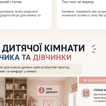
онній стелаж
Текстиль як маркер
опомагає м’яко розділити
Килимок, покривало або штор
і додати місце для книжок та
позначати особисту зону без 