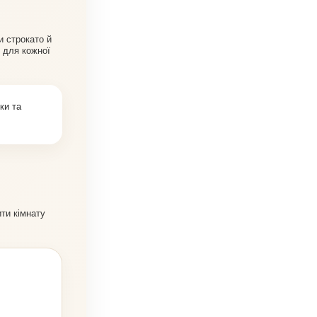
и строкато й
и для кожної
ки та
ти кімнату