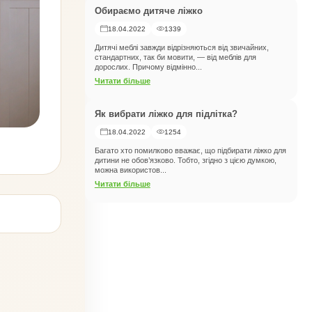
Обираємо дитяче ліжко
18.04.2022
1339
Дитячі меблі завжди відрізняються від звичайних,
стандартних, так би мовити, — від меблів для
дорослих. Причому відмінно...
Читати більше
Як вибрати ліжко для підлітка?
18.04.2022
1254
Багато хто помилково вважає, що підбирати ліжко для
дитини не обов’язково. Тобто, згідно з цією думкою,
можна використов...
Читати більше