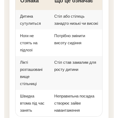
Ознака
Що це означає
Дитина
Стіл або стілець
сутулиться
занадто низькі чи високі
Ноги не
Потрібно змінити
стоять на
висоту сидіння
підлозі
Лікті
Стіл став замалим для
розташовані
росту дитини
вище
стільниці
Швидка
Неправильна посадка
втома під час
створює зайве
занять
навантаження