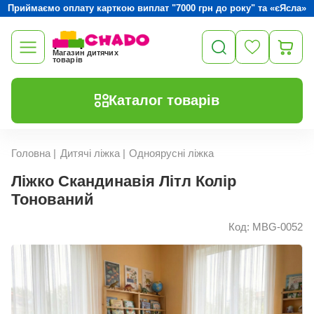
Приймаємо оплату карткою виплат "7000 грн до року" та «єЯсла»
Магазин дитячих
товарів
Каталог товарів
Головна
|
Дитячі ліжка
|
Одноярусні ліжка
Ліжко Скандинавія Літл Колір
Тонований
Код: MBG-0052