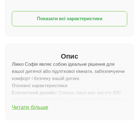
Показати всі характеристики
Опис
Ліжко Софія являє собою ідеальне рішення для
вашої дитячої або підліткової кімнати, забезпечуючи
комфорт і безпеку вашій дитині.
Основні характеристики
Елегантний дизайн:
Спинка ліжка має висоту 890
мм і оббивається преміальною тканиною Велюр від
Читати більше
Arteks, надаючи ліжку вишуканий і стильний вигляд.
Додаткова опція:
Захисний бортик забезпечує
безпеку сну вашої дитини. Розміри бортика
становлять 700*250 мм і підходять для всіх розмірів
ліжка.