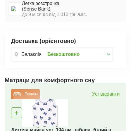
Легка розстрочка
(Sense Bank)
до 9 місяців від 1 013 грн./міс.
Доставка (орієнтовно)
Балаклія
Безкоштовно
Матраци для комфортного сну
Усі варіанти
Економ
Дитяча майка уні, 104 см, рібана, білий з