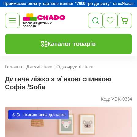
Приймаємо оплату карткою виплат "7000 грн до року" та «єЯсла»
Магазин дитячих
товарів
Каталог товарів
Головна
|
Дитячі ліжка
|
Одноярусні ліжка
Дитяче ліжко з м`якою спинкою
Софія /Sofia
Код: VDK-0334
Безкоштовна доставка