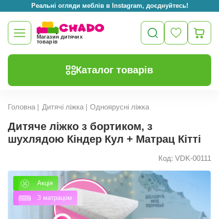
Вартість доставки знижено! Від 0 до 1100 грн (на обрані позиції)
Реальні огляди меблів в Instagram, доєднуйтесь!
Магазин дитячих
товарів
Каталог товарів
Головна
|
Дитячі ліжка
|
Одноярусні ліжка
Дитяче ліжко з бортиком, з
шухлядою Кіндер Кул + Матрац Кітті
Код: VDK-00111
Акція
З матрацом