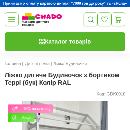
Приймаємо оплату карткою виплат "7000 грн до року" та «єЯсла»
Магазин дитячих
товарів
Каталог товарів
Головна
|
Дитячі ліжка
|
Ліжка Будиночки
Ліжко дитяче Будиночок з бортиком
Террі (бук) Колір RAL
Код: GDK0010
-15% на матрац
Акція