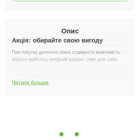
Опис
Акція: обирайте свою вигоду
При покупці дитячого ліжка отримуєте можливість
обрати найбільш вигідний варіант саме для себе.
Доступно два варіанти:
Читати більше
знижка -15% на матрац
або безкоштовна доставка додому
***Якщо ви обираєте безкоштовну доставку —
обов’язково повідомте про це менеджеру під час
оформлення замовлення.
Замовлення обробляються швидко — товар у