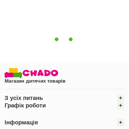
Матеріал:
Високоякісний масив бука.
Покриття:
Екологічна фарба на водяній основі або
лляна олія.
Безпека:
Захисний бортик, який можна зняти в міру
зростання дитини.
Функціональність:
Великі шухляди на колесах для
зберігання речей та іграшок, легко переміщуються і
не кріпляться до основи ліжка, що полегшує
прибирання.
Унікальний дизайн:
Каркас у вигляді будиночка,
Магазин дитячих товарів
який можна прикрасити текстилем і гірляндами для
створення затишної атмосфери.
З усіх питань
+
Універсальність:
Підходить для дітей обох статей,
додає естетики і функціональності дитячій кімнаті.
Графік роботи
+
Основа ліжка:
Букові ламелі з кроком 5,5 см.
Інформація
+
Висота від підлоги до верху ламелей:
26 см.