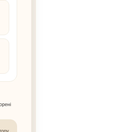
орені
тору