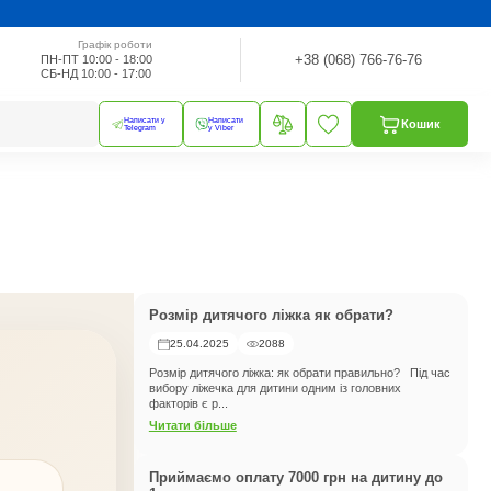
Графік роботи
+38 (068) 766-76-76
ПН-ПТ 10:00 - 18:00
СБ-НД 10:00 - 17:00
Написати у
Написати
Кошик
Telegram
у Viber
Розмір дитячого ліжка як обрати?
25.04.2025
2088
Розмір дитячого ліжка: як обрати правильно? Під час
вибору ліжечка для дитини одним із головних
факторів є р...
Читати більше
Приймаємо оплату 7000 грн на дитину до