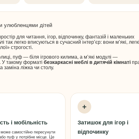
ли улюбленцями дітей
ростір для читання, ігор, відпочинку, фантазій і маленьких
 так легко вписуються в сучасний інтер’єр: вони м’які, легкі
лої» строгості.
лиці, пуф — біля ігрового килима, а м’які модулі —
. У такому форматі
безкаркасні меблі в дитячій кімнаті
пр
 заміна ліжка чи столу.
+
сть і мобільність
Затишок для ігор і
відпочинку
 може самостійно пересунути
або пуф у потрібне місце. Це