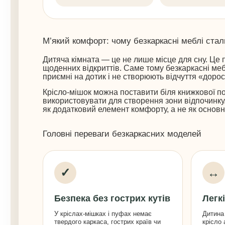
М’який комфорт: чому безкаркасні меблі ста
Дитяча кімната — це не лише місце для сну. Це п
щоденних відкриттів. Саме тому безкаркасні меблі
приємні на дотик і не створюють відчуття «дорос
Крісло-мішок можна поставити біля книжкової по
використовувати для створення зони відпочинку
як додатковий елемент комфорту, а не як основна
Головні переваги безкаркасних моделей
✓
↔
Безпека без гострих кутів
Легкі
У кріслах-мішках і пуфах немає
Дитина
твердого каркаса, гострих країв чи
крісло 