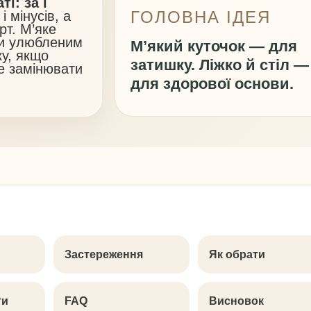
і: за і
ГОЛОВНА ІДЕЯ
 мінусів, а
рт. М’яке
ти улюбленим
М’який куточок — для
ку, якщо
затишку. Ліжко й стіл —
не замінювати
для здорової основи.
Застереження
Як обрати
ти
FAQ
Висновок