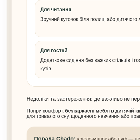
Для читання
Зручний куточок біля полиці або дитячого 
Для гостей
Додаткове сидіння без важких стільців і го
кутів.
Недоліки та застереження: де важливо не пе
Попри комфорт,
б
езкаркасні меблі в дитячій кі
для тривалого сну, щоденного навчання або прав
Порада Chado:
крісло-мішок або пуф — це