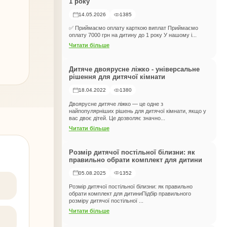
1 року
14.05.2026
1385
✅ Приймаємо оплату карткою виплат Приймаємо
оплату 7000 грн на дитину до 1 року У нашому і...
Читати більше
Дитяче двоярусне ліжко - універсальне
рішення для дитячої кімнати
18.04.2022
1380
Двоярусне дитяче ліжко — це одне з
найпопулярніших рішень для дитячої кімнати, якщо у
вас двоє дітей. Це дозволяє значно...
Читати більше
Розмір дитячої постільної білизни: як
правильно обрати комплект для дитини
05.08.2025
1352
Розмір дитячої постільної білизни: як правильно
обрати комплект для дитиниПідбір правильного
розміру дитячої постільної ...
Читати більше