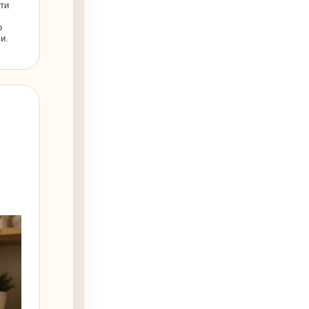
ати
о
и.