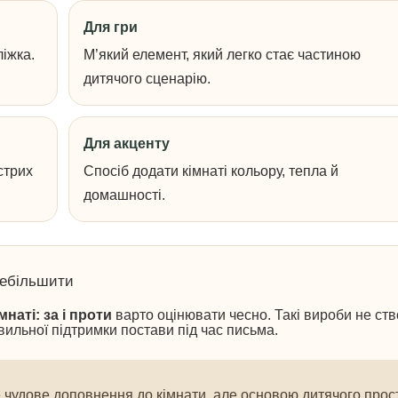
Для гри
ліжка.
М’який елемент, який легко стає частиною
дитячого сценарію.
Для акценту
стрих
Спосіб додати кімнаті кольору, тепла й
домашності.
ребільшити
мнаті: за і проти
варто оцінювати чесно. Такі вироби не ств
ильної підтримки постави під час письма.
 чудове доповнення до кімнати, але основою дитячого прос