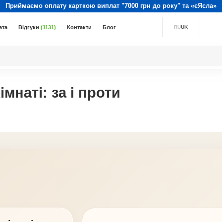
Приймаємо оплату карткою виплат "7000 грн до року" та «єЯсла»
ата
Відгуки
(1131)
Контакти
Блог
RU
UK
імнаті: за і проти