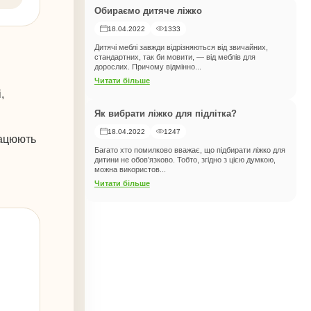
Обираємо дитяче ліжко
18.04.2022
1333
Дитячі меблі завжди відрізняються від звичайних,
стандартних, так би мовити, — від меблів для
дорослих. Причому відмінно...
Читати більше
,
Як вибрати ліжко для підлітка?
18.04.2022
1247
ацюють
Багато хто помилково вважає, що підбирати ліжко для
дитини не обов’язково. Тобто, згідно з цією думкою,
можна використов...
Читати більше