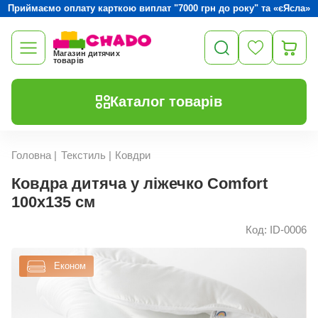
Приймаємо оплату карткою виплат "7000 грн до року" та «єЯсла»
Магазин дитячих
товарів
Каталог товарів
Головна
|
Текстиль
|
Ковдри
Ковдра дитяча у ліжечко Comfort
100х135 см
Код: ID-0006
Економ