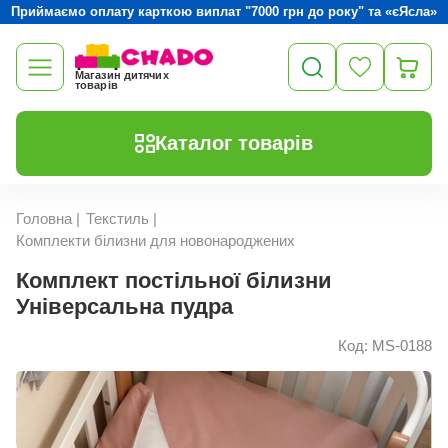
Приймаємо оплату карткою виплат "7000 грн до року" та «єЯсла»
Магазин дитячих
товарів
Каталог товарів
Головна
|
Текстиль
|
Комплекти білизни для новонароджених
Комплект постільної білизни
Універсальна пудра
Код: MS-0188