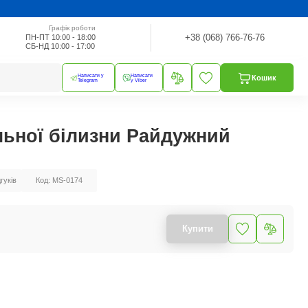
Графік роботи
+38 (068) 766-76-76
ПН-ПТ 10:00 - 18:00
СБ-НД 10:00 - 17:00
Написати у
Написати
Кошик
Telegram
у Viber
льної білизни Райдужний
дгуків
Код: MS-0174
Купити