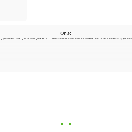
Опис
Ідеально підходить для дитячого ліжечка – приємний на дотик, гіпоалергенний і зручний 
40×60 см (+/-2 см),
Простирадло на гумці —
120×60 см (+/-2 см)
 дитячого сну. Ідеальний вибір для батьків, які цінують якість і комфорт.