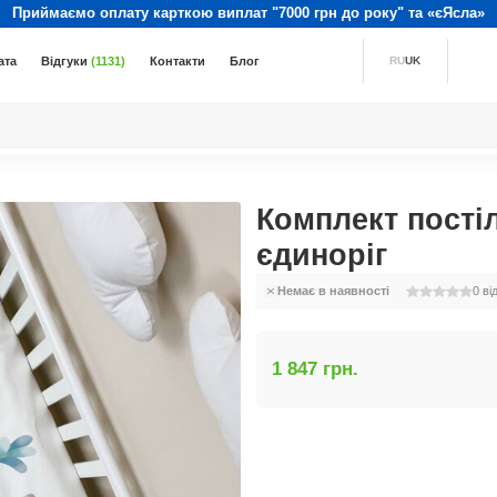
Приймаємо оплату карткою виплат "7000 грн до року" та «єЯсла»
ата
Відгуки
(1131)
Контакти
Блог
RU
UK
Комплект пості
єдиноріг
Немає в наявності
0
ві
1 847 грн.