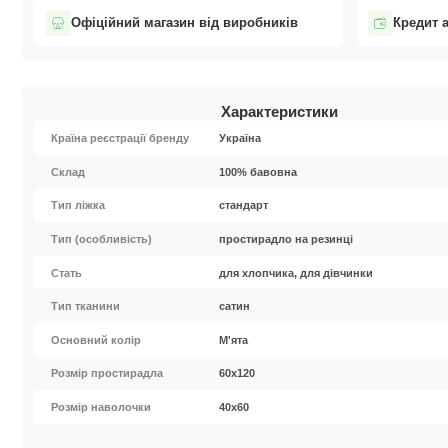
Офіційний магазин від виробників
Кредит 
Характеристики
Країна реєстрації бренду
Україна
Cклад
100% бавовна
Тип ліжка
стандарт
Тип (особливість)
простирадло на резинці
Стать
для хлопчика, для дівчинки
Тип тканини
сатин
Основний колір
М'ята
Розмір простирадла
60х120
Розмір наволочки
40х60