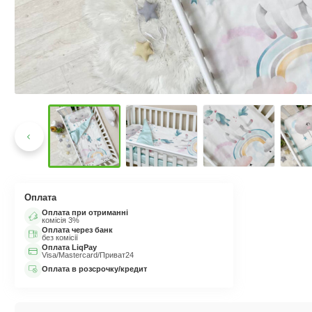
Оплата
Оплата при отриманні
комісія 3%
Оплата через банк
без комісії
Оплата LiqPay
Visa/Mastercard/Приват24
Оплата в розсрочку/кредит