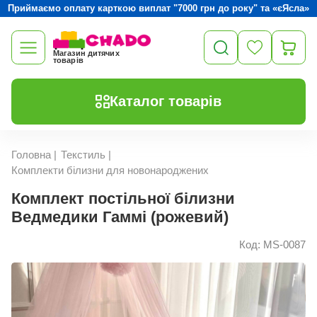
Приймаємо оплату карткою виплат "7000 грн до року" та «єЯсла»
Магазин дитячих
товарів
Каталог товарів
Головна
|
Текстиль
|
Комплекти білизни для новонароджених
Комплект постільної білизни
Ведмедики Гаммі (рожевий)
Код: MS-0087