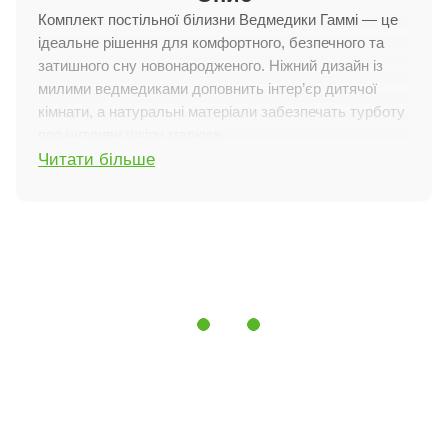
Комплект постільної білизни Ведмедики Гаммі — це
ідеальне рішення для комфортного, безпечного та
затишного сну новонародженого. Ніжний дизайн із
милими ведмедиками доповнить інтер’єр дитячої
кімнати, а натуральні матеріали забезпечать турботу
про чутливу шкіру малюка.
Читати більше
Склад комплекту (6 предметів):
бортики по периметру ліжечка
ковдра
подушка
підковдра
наволочка
простирадло на гумці
Особливості характеристик
100% бавовна:
підковдра, наволочка та простирадло
пошиті з м’якого, дихаючого попліну — міцного,
натурального та приємного на дотик матеріалу.