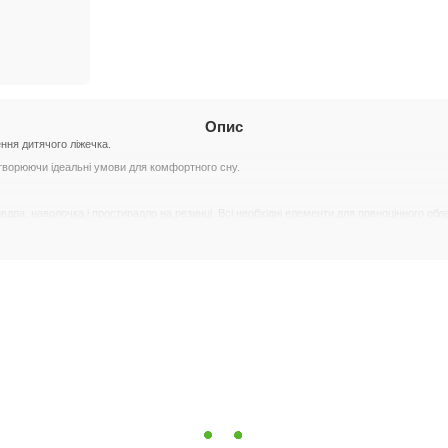
Опис
ння дитячого ліжечка.
створюючи ідеальні умови для комфортного сну.
вдра, наволочка і простирадло на резинці. Всі необхідні елементи для повноцінного обл
няного попліну. Цей матеріал вирізняється високою міцністю, м'якістю і гіпоалергенни
 наповнювач Ecotton, який є гіпоалергенним і створений на основі натуральних бавовн
н.
раца, що забезпечує надійну фіксацію і зручність у використанні.
е 40 градусів, використовуючи пральний порошок для кольорової білизни. Відбілюваль
ячних променів, щоб зберегти колір і якість тканин.
атишного і безпечного простору для сну вашого малюка.