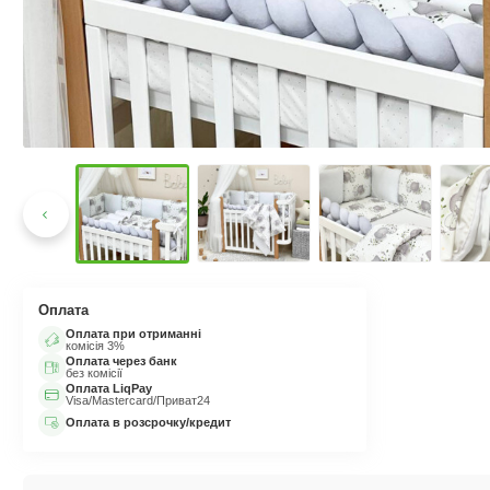
Оплата
Оплата при отриманні
комісія 3%
Оплата через банк
без комісії
Оплата LiqPay
Visa/Mastercard/Приват24
Оплата в розсрочку/кредит