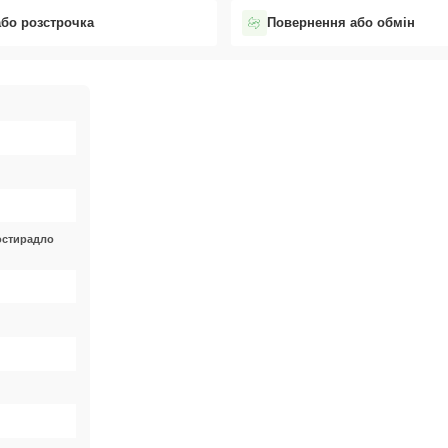
або розстрочка
Повернення або обмін
остирадло