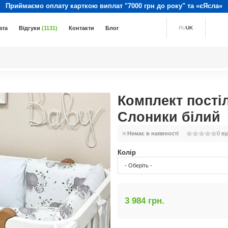
Приймаємо оплату карткою виплат "7000 грн до року" та «єЯсла»
ата
Відгуки
(1131)
Контакти
Блог
RU
UK
Комплект постіл
Слоники білий
Немає в наявності
0
ві
Колір
- Оберіть -
3 984 грн.