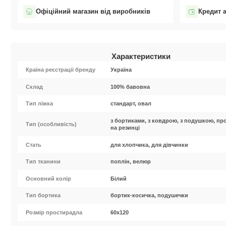
Офіційний магазин від виробників
Кредит 
Характеристики
Країна реєстрації бренду
Україна
Cклад
100% бавовна
Тип ліжка
стандарт, овал
з бортиками, з ковдрою, з подушкою, пр
Тип (особливість)
на резинці
Стать
для хлопчика, для дівчинки
Тип тканини
поплін, велюр
Основний колір
Білий
Тип бортика
бортик-косичка, подушечки
Розмір простирадла
60х120