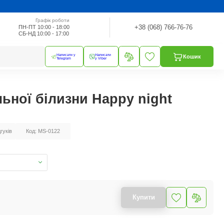
Графік роботи
+38 (068) 766-76-76
ПН-ПТ 10:00 - 18:00
СБ-НД 10:00 - 17:00
Написати у
Написати
Кошик
Telegram
у Viber
ьної білизни Happy night
дгуків
Код: MS-0122
Купити