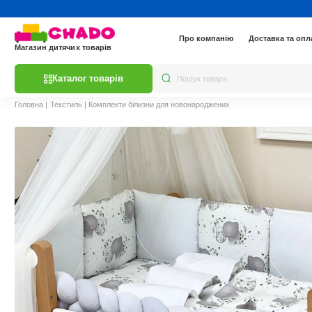
Про компанію
Доставка та опл
Магазин дитячих товарів
Каталог товарів
Головна
|
Текстиль
|
Комплекти білизни для новонароджених