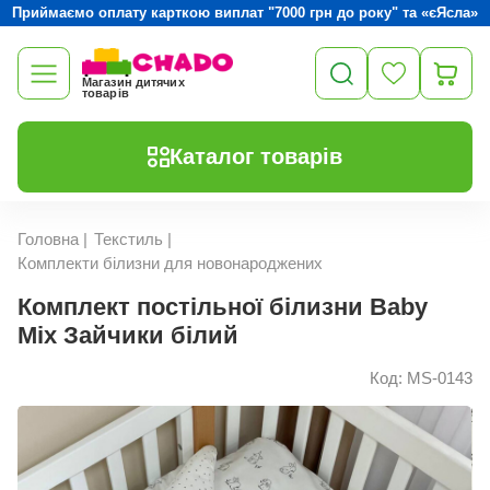
Приймаємо оплату карткою виплат "7000 грн до року" та «єЯсла»
Магазин дитячих
товарів
Каталог товарів
Головна
|
Текстиль
|
Комплекти білизни для новонароджених
Комплект постільної білизни Baby
Mix Зайчики білий
Код: MS-0143