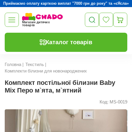
Приймаємо оплату карткою виплат "7000 грн до року" та «єЯсла»
Магазин дитячих
товарів
Каталог товарів
Головна
|
Текстиль
|
Комплекти білизни для новонароджених
Комплект постільної білизни Baby
Mix Перо м`ята, м`ятний
Код: MS-0019