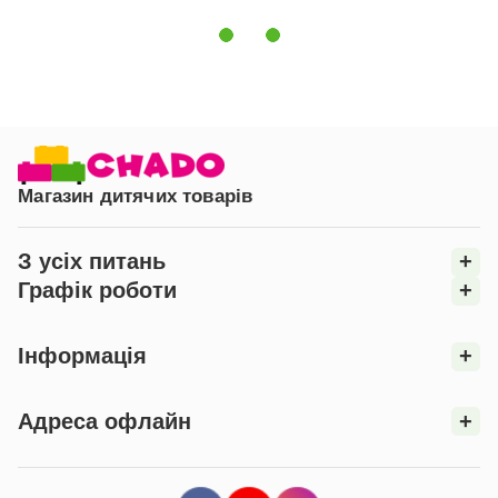
800 оборотах.
Сушити вироби слід у розкладеному вигляді,
уникаючи потрапляння прямих сонячних променів,
щоб зберегти колір і якість тканин.
Прасувати комплект рекомендується за
середнього температурного режиму.
Комплект постільної білизни Baby Mix Перо м`ята,
Магазин дитячих товарів
м`ятний - це чудове рішення для тих, хто шукає
якість, комфорт і стиль для свого малюка.
З усіх питань
+
Графік роботи
+
Інформація
+
Адреса офлайн
+