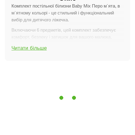
Комплект постільної білизни Baby Mix Перо м`ята, в
м`ятному кольорі - це стильний і функціональний
вибір для дитячого ліжечка.
Включаючи 6 предметів, цей комплект забезпечує
комфорт, безпеку і затишок для вашого малюка,
створюючи гармонійний простір для сну.
Читати більше
Особливості характеристик
Комплектація:
У комплект входить 6 предметів:
стьобані двосторонні бортики на 4 боки ліжечка,
ковдра, подушка, підковдра, наволочка і
простирадло на гумці. Бортики складаються з
роздільних частин розміром 120х32 см (2 штуки) і
60х32 см (2 штуки), забезпечуючи максимальний
захист і комфорт.
Матеріал:
Підковдра, наволочка і простирадло
виготовлені з натурального бавовняного попліну. Цей
матеріал вирізняється високою міцністю, м'якістю і